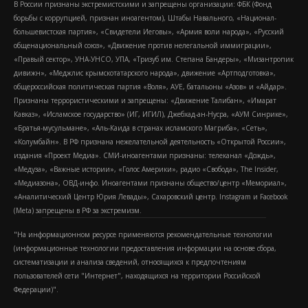
В России признаны экстремистскими и запрещены организации: ФБК (Фонд
борьбы с коррупцией, признан иноагентом), Штабы Навального, «Национал-
большевистская партия», «Свидетели Иеговы», «Армия воли народа», «Русский
общенациональный союз», «Движение против нелегальной иммиграции»,
«Правый сектор», УНА-УНСО, УПА, «Тризуб им. Степана Бандеры», «Мизантропик
дивижн», «Меджлис крымскотатарского народа», движение «Артподготовка»,
общероссийская политическая партия «Воля», АУЕ, батальоны «Азов» и «Айдар».
Признаны террористическими и запрещены: «Движение Талибан», «Имарат
Кавказ», «Исламское государство» (ИГ, ИГИЛ), Джебхад-ан-Нусра, «АУМ Синрике»,
«Братья-мусульмане», «Аль-Каида в странах исламского Магриба», «Сеть»,
«Колумбайн». В РФ признана нежелательной деятельность «Открытой России»,
издания «Проект Медиа». СМИ-иноагентами признаны: телеканал «Дождь»,
«Медуза», «Важные истории», «Голос Америки», радио «Свобода», The Insider,
«Медиазона», ОВД-инфо. Иноагентами признаны общество/центр «Мемориал»,
«Аналитический Центр Юрия Левады», Сахаровский центр. Instagram и Facebook
(Metа) запрещены в РФ за экстремизм.
"На информационном ресурсе применяются рекомендательные технологии
(информационные технологии предоставления информации на основе сбора,
систематизации и анализа сведений, относящихся к предпочтениям
пользователей сети "Интернет", находящихся на территории Российской
Федерации)".