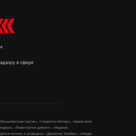
ок
адзору в сфере
-большевистская партия», «Свидетели Иеговы», «Армия воли
 Бандеры», «Мизантропик дивижн», «Меджлис
еррористическими и запрещены: «Движение Талибан», «Имарат