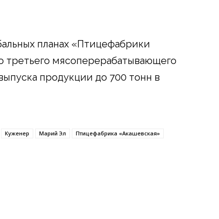
бальных планах «Птицефабрики
о третьего мясоперерабатывающего
выпуска продукции до 700 тонн в
Куженер
Марий Эл
Птицефабрика «Акашевская»