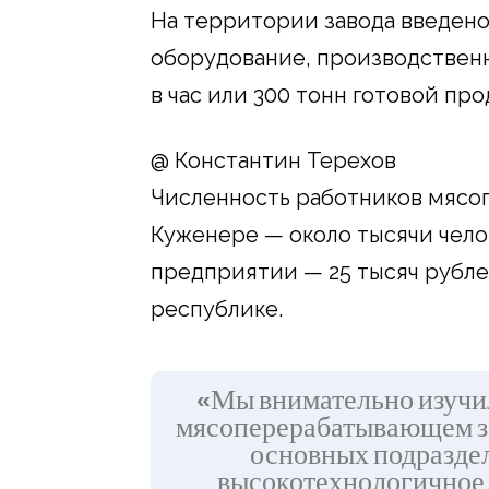
На территории завода введен
оборудование, производственн
в час или 300 тонн готовой про
@ Константин Терехов
Численность работников мясо
Куженере — около тысячи челов
предприятии — 25 тысяч рублей
республике.
«Мы внимательно изучи
мясоперерабатывающем за
основных подразде
высокотехнологичное 