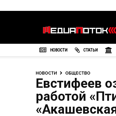
Информационное
агентство
"МедиаПоток"
НОВОСТИ
CТАТЬИ
НОВОСТИ
ОБЩЕСТВО
Евстифеев о
работой «Пт
«Акашевска