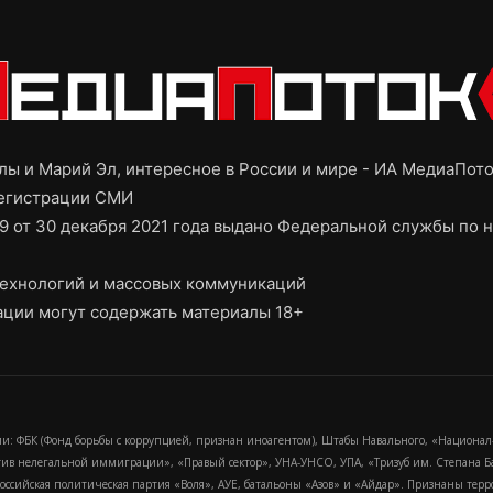
ы и Марий Эл, интересное в России и мире - ИА МедиаПот
регистрации СМИ
9 от 30 декабря 2021 года выдано Федеральной службы по н
ехнологий и массовых коммуникаций
ции могут содержать материалы 18+
и: ФБК (Фонд борьбы с коррупцией, признан иноагентом), Штабы Навального, «Национал
тив нелегальной иммиграции», «Правый сектор», УНА-УНСО, УПА, «Тризуб им. Степана
российская политическая партия «Воля», АУЕ, батальоны «Азов» и «Айдар». Признаны т