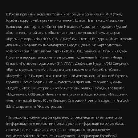
В России признаны экстремистскими и запрещены организации: ФБК (Фонд
борьбы с коррупцией, признан иноагентом), Штабы Навального, «Национал-
большевистская партия», «Свидетели Иеговы», «Армия воли народа», «Русский
общенациональный союз», «Движение против нелегальной иммиграции»,
«Правый сектор», УНА-УНСО, УПА, «Тризуб им. Степана Бандеры», «Мизантропик
дивижн», «Меджлис крымскотатарского народа», движение «Артподготовка»,
общероссийская политическая партия «Воля», АУЕ, батальоны «Азов» и «Айдар».
Признаны террористическими и запрещены: «Движение Талибан», «Имарат
Кавказ», «Исламское государство» (ИГ, ИГИЛ), Джебхад-ан-Нусра, «АУМ Синрике»,
«Братья-мусульмане», «Аль-Каида в странах исламского Магриба», «Сеть»,
«Колумбайн». В РФ признана нежелательной деятельность «Открытой России»,
издания «Проект Медиа». СМИ-иноагентами признаны: телеканал «Дождь»,
«Медуза», «Важные истории», «Голос Америки», радио «Свобода», The Insider,
«Медиазона», ОВД-инфо. Иноагентами признаны общество/центр «Мемориал»,
«Аналитический Центр Юрия Левады», Сахаровский центр. Instagram и Facebook
(Metа) запрещены в РФ за экстремизм.
"На информационном ресурсе применяются рекомендательные технологии
(информационные технологии предоставления информации на основе сбора,
систематизации и анализа сведений, относящихся к предпочтениям
пользователей сети "Интернет", находящихся на территории Российской