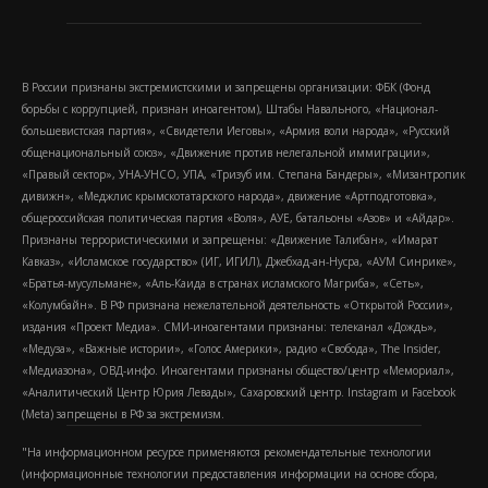
В России признаны экстремистскими и запрещены организации: ФБК (Фонд
борьбы с коррупцией, признан иноагентом), Штабы Навального, «Национал-
большевистская партия», «Свидетели Иеговы», «Армия воли народа», «Русский
общенациональный союз», «Движение против нелегальной иммиграции»,
«Правый сектор», УНА-УНСО, УПА, «Тризуб им. Степана Бандеры», «Мизантропик
дивижн», «Меджлис крымскотатарского народа», движение «Артподготовка»,
общероссийская политическая партия «Воля», АУЕ, батальоны «Азов» и «Айдар».
Признаны террористическими и запрещены: «Движение Талибан», «Имарат
Кавказ», «Исламское государство» (ИГ, ИГИЛ), Джебхад-ан-Нусра, «АУМ Синрике»,
«Братья-мусульмане», «Аль-Каида в странах исламского Магриба», «Сеть»,
«Колумбайн». В РФ признана нежелательной деятельность «Открытой России»,
издания «Проект Медиа». СМИ-иноагентами признаны: телеканал «Дождь»,
«Медуза», «Важные истории», «Голос Америки», радио «Свобода», The Insider,
«Медиазона», ОВД-инфо. Иноагентами признаны общество/центр «Мемориал»,
«Аналитический Центр Юрия Левады», Сахаровский центр. Instagram и Facebook
(Metа) запрещены в РФ за экстремизм.
"На информационном ресурсе применяются рекомендательные технологии
(информационные технологии предоставления информации на основе сбора,