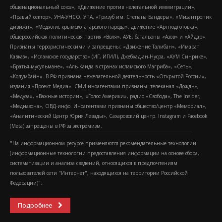
общенациональный союз», «Движение против нелегальной иммиграции»,
«Правый сектор», УНА-УНСО, УПА, «Тризуб им. Степана Бандеры», «Мизантропик
дивижн», «Меджлис крымскотатарского народа», движение «Артподготовка»,
общероссийская политическая партия «Воля», АУЕ, батальоны «Азов» и «Айдар».
Признаны террористическими и запрещены: «Движение Талибан», «Имарат
Кавказ», «Исламское государство» (ИГ, ИГИЛ), Джебхад-ан-Нусра, «АУМ Синрике»,
«Братья-мусульмане», «Аль-Каида в странах исламского Магриба», «Сеть»,
«Колумбайн». В РФ признана нежелательной деятельность «Открытой России»,
издания «Проект Медиа». СМИ-иноагентами признаны: телеканал «Дождь»,
«Медуза», «Важные истории», «Голос Америки», радио «Свобода», The Insider,
«Медиазона», ОВД-инфо. Иноагентами признаны общество/центр «Мемориал»,
«Аналитический Центр Юрия Левады», Сахаровский центр. Instagram и Facebook
(Metа) запрещены в РФ за экстремизм.
"На информационном ресурсе применяются рекомендательные технологии
(информационные технологии предоставления информации на основе сбора,
систематизации и анализа сведений, относящихся к предпочтениям
пользователей сети "Интернет", находящихся на территории Российской
Федерации)".
Подробнее