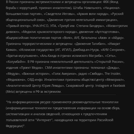
В России признаны экстремистскими и запрещены организации: ФБК (Фонд
борьбы с коррупцией, признан иноагентом), Штабы Навального, «Национал-
большевистская партия», «Свидетели Иеговы», «Армия воли народа», «Русский
общенациональный союз», «Движение против нелегальной иммиграции»,
«Правый сектор», УНА-УНСО, УПА, «Тризуб им. Степана Бандеры», «Мизантропик
дивижн», «Меджлис крымскотатарского народа», движение «Артподготовка»,
общероссийская политическая партия «Воля», АУЕ, батальоны «Азов» и «Айдар».
Признаны террористическими и запрещены: «Движение Талибан», «Имарат
Кавказ», «Исламское государство» (ИГ, ИГИЛ), Джебхад-ан-Нусра, «АУМ Синрике»,
«Братья-мусульмане», «Аль-Каида в странах исламского Магриба», «Сеть»,
«Колумбайн». В РФ признана нежелательной деятельность «Открытой России»,
издания «Проект Медиа». СМИ-иноагентами признаны: телеканал «Дождь»,
«Медуза», «Важные истории», «Голос Америки», радио «Свобода», The Insider,
«Медиазона», ОВД-инфо. Иноагентами признаны общество/центр «Мемориал»,
«Аналитический Центр Юрия Левады», Сахаровский центр. Instagram и Facebook
(Metа) запрещены в РФ за экстремизм.
"На информационном ресурсе применяются рекомендательные технологии
(информационные технологии предоставления информации на основе сбора,
систематизации и анализа сведений, относящихся к предпочтениям
пользователей сети "Интернет", находящихся на территории Российской
Федерации)".