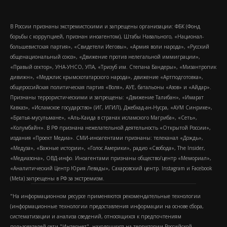
В России признаны экстремистскими и запрещены организации: ФБК (Фонд
борьбы с коррупцией, признан иноагентом), Штабы Навального, «Национал-
большевистская партия», «Свидетели Иеговы», «Армия воли народа», «Русский
общенациональный союз», «Движение против нелегальной иммиграции»,
«Правый сектор», УНА-УНСО, УПА, «Тризуб им. Степана Бандеры», «Мизантропик
дивижн», «Меджлис крымскотатарского народа», движение «Артподготовка»,
общероссийская политическая партия «Воля», АУЕ, батальоны «Азов» и «Айдар».
Признаны террористическими и запрещены: «Движение Талибан», «Имарат
Кавказ», «Исламское государство» (ИГ, ИГИЛ), Джебхад-ан-Нусра, «АУМ Синрике»,
«Братья-мусульмане», «Аль-Каида в странах исламского Магриба», «Сеть»,
«Колумбайн». В РФ признана нежелательной деятельность «Открытой России»,
издания «Проект Медиа». СМИ-иноагентами признаны: телеканал «Дождь»,
«Медуза», «Важные истории», «Голос Америки», радио «Свобода», The Insider,
«Медиазона», ОВД-инфо. Иноагентами признаны общество/центр «Мемориал»,
«Аналитический Центр Юрия Левады», Сахаровский центр. Instagram и Facebook
(Metа) запрещены в РФ за экстремизм.
"На информационном ресурсе применяются рекомендательные технологии
(информационные технологии предоставления информации на основе сбора,
систематизации и анализа сведений, относящихся к предпочтениям
пользователей сети "Интернет", находящихся на территории Российской