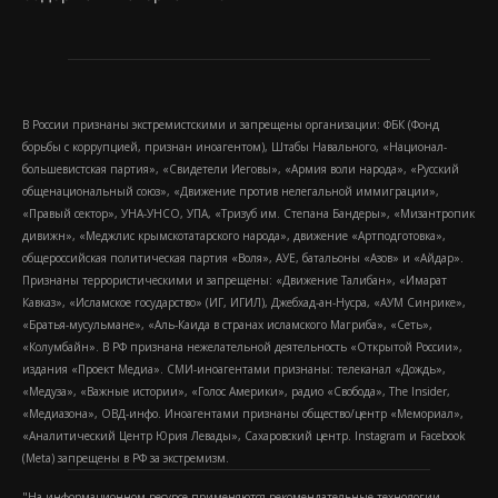
В России признаны экстремистскими и запрещены организации: ФБК (Фонд
борьбы с коррупцией, признан иноагентом), Штабы Навального, «Национал-
большевистская партия», «Свидетели Иеговы», «Армия воли народа», «Русский
общенациональный союз», «Движение против нелегальной иммиграции»,
«Правый сектор», УНА-УНСО, УПА, «Тризуб им. Степана Бандеры», «Мизантропик
дивижн», «Меджлис крымскотатарского народа», движение «Артподготовка»,
общероссийская политическая партия «Воля», АУЕ, батальоны «Азов» и «Айдар».
Признаны террористическими и запрещены: «Движение Талибан», «Имарат
Кавказ», «Исламское государство» (ИГ, ИГИЛ), Джебхад-ан-Нусра, «АУМ Синрике»,
«Братья-мусульмане», «Аль-Каида в странах исламского Магриба», «Сеть»,
«Колумбайн». В РФ признана нежелательной деятельность «Открытой России»,
издания «Проект Медиа». СМИ-иноагентами признаны: телеканал «Дождь»,
«Медуза», «Важные истории», «Голос Америки», радио «Свобода», The Insider,
«Медиазона», ОВД-инфо. Иноагентами признаны общество/центр «Мемориал»,
«Аналитический Центр Юрия Левады», Сахаровский центр. Instagram и Facebook
(Metа) запрещены в РФ за экстремизм.
"На информационном ресурсе применяются рекомендательные технологии