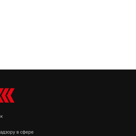
ок
адзору в сфере