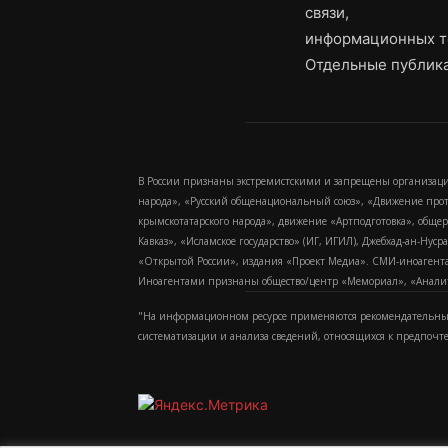
связи,
информационных т
Отдельные публика
В России признаны экстремистскими и запрещены организаци
народа», «Русский общенациональный союз», «Движение про
крымскотатарского народа», движение «Артподготовка», обще
Кавказ», «Исламское государство» (ИГ, ИГИЛ), Джебхад-ан-Ну
«Открытой России», издания «Проект Медиа». СМИ-иноагентам
Иноагентами признаны общество/центр «Мемориал», «Аналитич
"На информационном ресурсе применяются рекомендательные
систематизации и анализа сведений, относящихся к предпочт