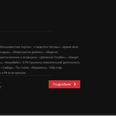
-большевистская партия», «Свидетели Иеговы», «Армия воли
 Бандеры», «Мизантропик дивижн», «Меджлис
еррористическими и запрещены: «Движение Талибан», «Имарат
еть», «Колумбайн». В РФ признана нежелательной деятельность
Свобода», The Insider, «Медиазона», ОВД-инфо.
в РФ за экстремизм.
,
Подробнее
".