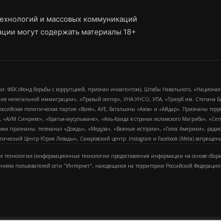
ехнологий и массовых коммуникаций
ции могут содержать материалы 18+
и: ФБК (Фонд борьбы с коррупцией, признан иноагентом), Штабы Навального, «Национал
тив нелегальной иммиграции», «Правый сектор», УНА-УНСО, УПА, «Тризуб им. Степана
российская политическая партия «Воля», АУЕ, батальоны «Азов» и «Айдар». Признаны т
сра, «АУМ Синрике», «Братья-мусульмане», «Аль-Каида в странах исламского Магриба», «С
и признаны: телеканал «Дождь», «Медуза», «Важные истории», «Голос Америки», радио «
еский Центр Юрия Левады», Сахаровский центр. Instagram и Facebook (Metа) запрещены 
 технологии (информационные технологии предоставления информации на основе сбора
ениям пользователей сети "Интернет", находящихся на территории Российской Федерации)