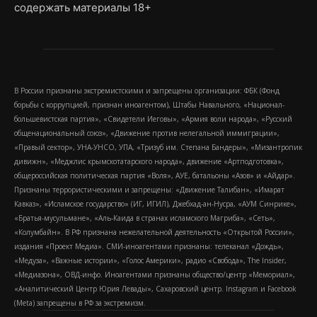
содержать материалы 18+
В России признаны экстремистскими и запрещены организации: ФБК (Фонд
борьбы с коррупцией, признан иноагентом), Штабы Навального, «Национал-
большевистская партия», «Свидетели Иеговы», «Армия воли народа», «Русский
общенациональный союз», «Движение против нелегальной иммиграции»,
«Правый сектор», УНА-УНСО, УПА, «Тризуб им. Степана Бандеры», «Мизантропик
дивижн», «Меджлис крымскотатарского народа», движение «Артподготовка»,
общероссийская политическая партия «Воля», АУЕ, батальоны «Азов» и «Айдар».
Признаны террористическими и запрещены: «Движение Талибан», «Имарат
Кавказ», «Исламское государство» (ИГ, ИГИЛ), Джебхад-ан-Нусра, «АУМ Синрике»,
«Братья-мусульмане», «Аль-Каида в странах исламского Магриба», «Сеть»,
«Колумбайн». В РФ признана нежелательной деятельность «Открытой России»,
издания «Проект Медиа». СМИ-иноагентами признаны: телеканал «Дождь»,
«Медуза», «Важные истории», «Голос Америки», радио «Свобода», The Insider,
«Медиазона», ОВД-инфо. Иноагентами признаны общество/центр «Мемориал»,
«Аналитический Центр Юрия Левады», Сахаровский центр. Instagram и Facebook
(Metа) запрещены в РФ за экстремизм.