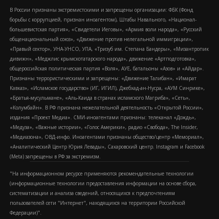
В России признаны экстремистскими и запрещены организации: ФБК (Фонд
борьбы с коррупцией, признан иноагентом), Штабы Навального, «Национал-
большевистская партия», «Свидетели Иеговы», «Армия воли народа», «Русский
общенациональный союз», «Движение против нелегальной иммиграции»,
«Правый сектор», УНА-УНСО, УПА, «Тризуб им. Степана Бандеры», «Мизантропик
дивижн», «Меджлис крымскотатарского народа», движение «Артподготовка»,
общероссийская политическая партия «Воля», АУЕ, батальоны «Азов» и «Айдар».
Признаны террористическими и запрещены: «Движение Талибан», «Имарат
Кавказ», «Исламское государство» (ИГ, ИГИЛ), Джебхад-ан-Нусра, «АУМ Синрике»,
«Братья-мусульмане», «Аль-Каида в странах исламского Магриба», «Сеть»,
«Колумбайн». В РФ признана нежелательной деятельность «Открытой России»,
издания «Проект Медиа». СМИ-иноагентами признаны: телеканал «Дождь»,
«Медуза», «Важные истории», «Голос Америки», радио «Свобода», The Insider,
«Медиазона», ОВД-инфо. Иноагентами признаны общество/центр «Мемориал»,
«Аналитический Центр Юрия Левады», Сахаровский центр. Instagram и Facebook
(Metа) запрещены в РФ за экстремизм.
"На информационном ресурсе применяются рекомендательные технологии
(информационные технологии предоставления информации на основе сбора,
систематизации и анализа сведений, относящихся к предпочтениям
пользователей сети "Интернет", находящихся на территории Российской
Федерации)".