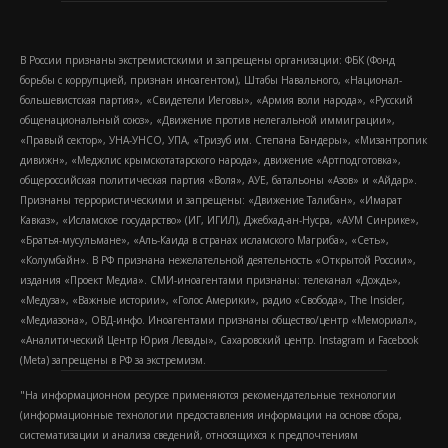
В России признаны экстремистскими и запрещены организации: ФБК (Фонд
борьбы с коррупцией, признан иноагентом), Штабы Навального, «Национал-
большевистская партия», «Свидетели Иеговы», «Армия воли народа», «Русский
общенациональный союз», «Движение против нелегальной иммиграции»,
«Правый сектор», УНА-УНСО, УПА, «Тризуб им. Степана Бандеры», «Мизантропик
дивижн», «Меджлис крымскотатарского народа», движение «Артподготовка»,
общероссийская политическая партия «Воля», АУЕ, батальоны «Азов» и «Айдар».
Признаны террористическими и запрещены: «Движение Талибан», «Имарат
Кавказ», «Исламское государство» (ИГ, ИГИЛ), Джебхад-ан-Нусра, «АУМ Синрике»,
«Братья-мусульмане», «Аль-Каида в странах исламского Магриба», «Сеть»,
«Колумбайн». В РФ признана нежелательной деятельность «Открытой России»,
издания «Проект Медиа». СМИ-иноагентами признаны: телеканал «Дождь»,
«Медуза», «Важные истории», «Голос Америки», радио «Свобода», The Insider,
«Медиазона», ОВД-инфо. Иноагентами признаны общество/центр «Мемориал»,
«Аналитический Центр Юрия Левады», Сахаровский центр. Instagram и Facebook
(Metа) запрещены в РФ за экстремизм.
"На информационном ресурсе применяются рекомендательные технологии
(информационные технологии предоставления информации на основе сбора,
систематизации и анализа сведений, относящихся к предпочтениям