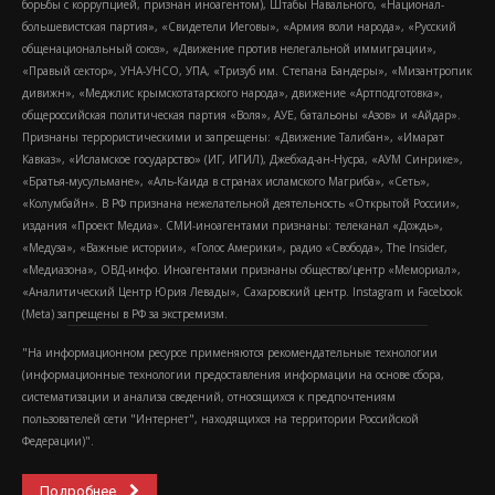
борьбы с коррупцией, признан иноагентом), Штабы Навального, «Национал-
большевистская партия», «Свидетели Иеговы», «Армия воли народа», «Русский
общенациональный союз», «Движение против нелегальной иммиграции»,
«Правый сектор», УНА-УНСО, УПА, «Тризуб им. Степана Бандеры», «Мизантропик
дивижн», «Меджлис крымскотатарского народа», движение «Артподготовка»,
общероссийская политическая партия «Воля», АУЕ, батальоны «Азов» и «Айдар».
Признаны террористическими и запрещены: «Движение Талибан», «Имарат
Кавказ», «Исламское государство» (ИГ, ИГИЛ), Джебхад-ан-Нусра, «АУМ Синрике»,
«Братья-мусульмане», «Аль-Каида в странах исламского Магриба», «Сеть»,
«Колумбайн». В РФ признана нежелательной деятельность «Открытой России»,
издания «Проект Медиа». СМИ-иноагентами признаны: телеканал «Дождь»,
«Медуза», «Важные истории», «Голос Америки», радио «Свобода», The Insider,
«Медиазона», ОВД-инфо. Иноагентами признаны общество/центр «Мемориал»,
«Аналитический Центр Юрия Левады», Сахаровский центр. Instagram и Facebook
(Metа) запрещены в РФ за экстремизм.
"На информационном ресурсе применяются рекомендательные технологии
(информационные технологии предоставления информации на основе сбора,
систематизации и анализа сведений, относящихся к предпочтениям
пользователей сети "Интернет", находящихся на территории Российской
Федерации)".
Подробнее