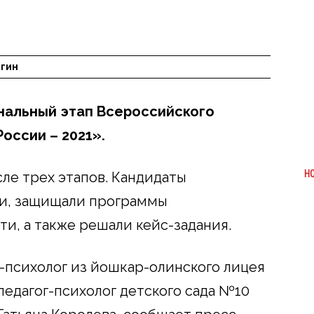
гин
нальный этап Всероссийского
оссии – 2021».
Н
ле трех этапов. Кандидаты
и, защищали программы
и, а также решали кейс-задания.
г-психолог из йошкар-олинского лицея
педагог-психолог детского сада №10