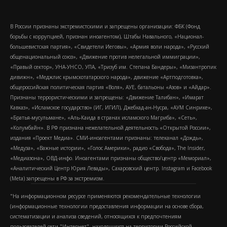
В России признаны экстремистскими и запрещены организации: ФБК (Фонд
борьбы с коррупцией, признан иноагентом), Штабы Навального, «Национал-
большевистская партия», «Свидетели Иеговы», «Армия воли народа», «Русский
общенациональный союз», «Движение против нелегальной иммиграции»,
«Правый сектор», УНА-УНСО, УПА, «Тризуб им. Степана Бандеры», «Мизантропик
дивижн», «Меджлис крымскотатарского народа», движение «Артподготовка»,
общероссийская политическая партия «Воля», АУЕ, батальоны «Азов» и «Айдар».
Признаны террористическими и запрещены: «Движение Талибан», «Имарат
Кавказ», «Исламское государство» (ИГ, ИГИЛ), Джебхад-ан-Нусра, «АУМ Синрике»,
«Братья-мусульмане», «Аль-Каида в странах исламского Магриба», «Сеть»,
«Колумбайн». В РФ признана нежелательной деятельность «Открытой России»,
издания «Проект Медиа». СМИ-иноагентами признаны: телеканал «Дождь»,
«Медуза», «Важные истории», «Голос Америки», радио «Свобода», The Insider,
«Медиазона», ОВД-инфо. Иноагентами признаны общество/центр «Мемориал»,
«Аналитический Центр Юрия Левады», Сахаровский центр. Instagram и Facebook
(Metа) запрещены в РФ за экстремизм.
"На информационном ресурсе применяются рекомендательные технологии
(информационные технологии предоставления информации на основе сбора,
систематизации и анализа сведений, относящихся к предпочтениям
пользователей сети "Интернет", находящихся на территории Российской