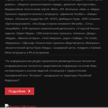
дивижн», «Меджлис крымскотатарского народа», движение «Артподготовка»,
общероссийская политическая партия «Воля», АУЕ, батальоны «Азов» и «Айдар».
Признаны террористическими и запрещены: «Движение Талибан», «Имарат
Кавказ», «Исламское государство» (ИГ, ИГИЛ), Джебхад-ан-Нусра, «АУМ Синрике»,
«Братья-мусульмане», «Аль-Каида в странах исламского Магриба», «Сеть»,
«Колумбайн». В РФ признана нежелательной деятельность «Открытой России»,
издания «Проект Медиа». СМИ-иноагентами признаны: телеканал «Дождь»,
«Медуза», «Важные истории», «Голос Америки», радио «Свобода», The Insider,
«Медиазона», ОВД-инфо. Иноагентами признаны общество/центр «Мемориал»,
«Аналитический Центр Юрия Левады», Сахаровский центр. Instagram и Facebook
(Metа) запрещены в РФ за экстремизм.
"На информационном ресурсе применяются рекомендательные технологии
(информационные технологии предоставления информации на основе сбора,
систематизации и анализа сведений, относящихся к предпочтениям
пользователей сети "Интернет", находящихся на территории Российской
Федерации)".
Подробнее