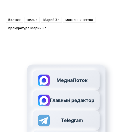
Волжск
жилье
Марий Эл
мошенничество
прокуратура Марий Эл
МедиаПоток
Главный редактор
Telegram