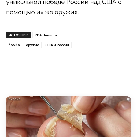
уникальной победе России над США с
помощью их же оружия.
ИСТОЧНИК
РИА Новости
бомба
оружие
США и Россия
i