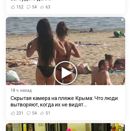
152
54
63
i
18 ч. назад
Скрытая камера на пляже Крыма: Что люди
вытворяют, когда их не видят...
231
54
51
i