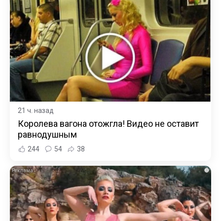
21 ч. назад
Королева вагона отожгла! Видео не оставит
равнодушным
244
54
38
i