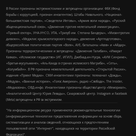
В России признаны экстремистскими и запрещены организации: ФБК (Фонд
борьбы с коррупцией, признан иноагентом), Штабы Навального, «Национал-
большевистская партия», «Свидетели Иеговы», «Армия воли народа», «Русский
общенациональный союз», «Движение против нелегальной иммиграции»,
«Правый сектор», УНА-УНСО, УПА, «Тризуб им. Степана Бандеры», «Мизантропик
дивижн», «Меджлис крымскотатарского народа», движение «Артподготовка»,
общероссийская политическая партия «Воля», АУЕ, батальоны «Азов» и «Айдар».
Признаны террористическими и запрещены: «Движение Талибан», «Имарат
Кавказ», «Исламское государство» (ИГ, ИГИЛ), Джебхад-ан-Нусра, «АУМ Синрике»,
«Братья-мусульмане», «Аль-Каида в странах исламского Магриба», «Сеть»,
«Колумбайн». В РФ признана нежелательной деятельность «Открытой России»,
издания «Проект Медиа». СМИ-иноагентами признаны: телеканал «Дождь»,
«Медуза», «Важные истории», «Голос Америки», радио «Свобода», The Insider,
«Медиазона», ОВД-инфо. Иноагентами признаны общество/центр «Мемориал»,
«Аналитический Центр Юрия Левады», Сахаровский центр. Instagram и Facebook
(Metа) запрещены в РФ за экстремизм.
"На информационном ресурсе применяются рекомендательные технологии
(информационные технологии предоставления информации на основе сбора,
систематизации и анализа сведений, относящихся к предпочтениям
пользователей сети "Интернет", находящихся на территории Российской
Федерации)".