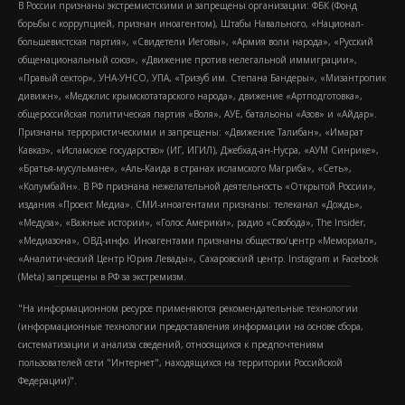
В России признаны экстремистскими и запрещены организации: ФБК (Фонд
борьбы с коррупцией, признан иноагентом), Штабы Навального, «Национал-
большевистская партия», «Свидетели Иеговы», «Армия воли народа», «Русский
общенациональный союз», «Движение против нелегальной иммиграции»,
«Правый сектор», УНА-УНСО, УПА, «Тризуб им. Степана Бандеры», «Мизантропик
дивижн», «Меджлис крымскотатарского народа», движение «Артподготовка»,
общероссийская политическая партия «Воля», АУЕ, батальоны «Азов» и «Айдар».
Признаны террористическими и запрещены: «Движение Талибан», «Имарат
Кавказ», «Исламское государство» (ИГ, ИГИЛ), Джебхад-ан-Нусра, «АУМ Синрике»,
«Братья-мусульмане», «Аль-Каида в странах исламского Магриба», «Сеть»,
«Колумбайн». В РФ признана нежелательной деятельность «Открытой России»,
издания «Проект Медиа». СМИ-иноагентами признаны: телеканал «Дождь»,
«Медуза», «Важные истории», «Голос Америки», радио «Свобода», The Insider,
«Медиазона», ОВД-инфо. Иноагентами признаны общество/центр «Мемориал»,
«Аналитический Центр Юрия Левады», Сахаровский центр. Instagram и Facebook
(Metа) запрещены в РФ за экстремизм.
"На информационном ресурсе применяются рекомендательные технологии
(информационные технологии предоставления информации на основе сбора,
систематизации и анализа сведений, относящихся к предпочтениям
пользователей сети "Интернет", находящихся на территории Российской
Федерации)".