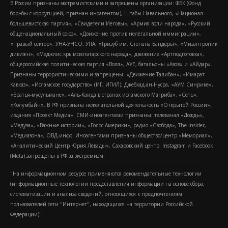
В России признаны экстремистскими и запрещены организации: ФБК (Фонд
борьбы с коррупцией, признан иноагентом), Штабы Навального, «Национал-
большевистская партия», «Свидетели Иеговы», «Армия воли народа», «Русский
общенациональный союз», «Движение против нелегальной иммиграции»,
«Правый сектор», УНА-УНСО, УПА, «Тризуб им. Степана Бандеры», «Мизантропик
дивижн», «Меджлис крымскотатарского народа», движение «Артподготовка»,
общероссийская политическая партия «Воля», АУЕ, батальоны «Азов» и «Айдар».
Признаны террористическими и запрещены: «Движение Талибан», «Имарат
Кавказ», «Исламское государство» (ИГ, ИГИЛ), Джебхад-ан-Нусра, «АУМ Синрике»,
«Братья-мусульмане», «Аль-Каида в странах исламского Магриба», «Сеть»,
«Колумбайн». В РФ признана нежелательной деятельность «Открытой России»,
издания «Проект Медиа». СМИ-иноагентами признаны: телеканал «Дождь»,
«Медуза», «Важные истории», «Голос Америки», радио «Свобода», The Insider,
«Медиазона», ОВД-инфо. Иноагентами признаны общество/центр «Мемориал»,
«Аналитический Центр Юрия Левады», Сахаровский центр. Instagram и Facebook
(Metа) запрещены в РФ за экстремизм.
"На информационном ресурсе применяются рекомендательные технологии
(информационные технологии предоставления информации на основе сбора,
систематизации и анализа сведений, относящихся к предпочтениям
пользователей сети "Интернет", находящихся на территории Российской
Федерации)".