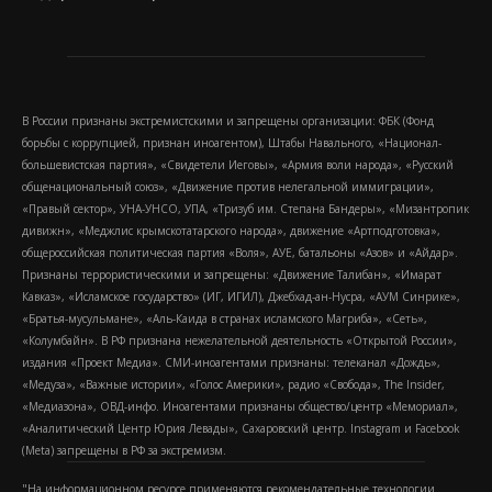
В России признаны экстремистскими и запрещены организации: ФБК (Фонд
борьбы с коррупцией, признан иноагентом), Штабы Навального, «Национал-
большевистская партия», «Свидетели Иеговы», «Армия воли народа», «Русский
общенациональный союз», «Движение против нелегальной иммиграции»,
«Правый сектор», УНА-УНСО, УПА, «Тризуб им. Степана Бандеры», «Мизантропик
дивижн», «Меджлис крымскотатарского народа», движение «Артподготовка»,
общероссийская политическая партия «Воля», АУЕ, батальоны «Азов» и «Айдар».
Признаны террористическими и запрещены: «Движение Талибан», «Имарат
Кавказ», «Исламское государство» (ИГ, ИГИЛ), Джебхад-ан-Нусра, «АУМ Синрике»,
«Братья-мусульмане», «Аль-Каида в странах исламского Магриба», «Сеть»,
«Колумбайн». В РФ признана нежелательной деятельность «Открытой России»,
издания «Проект Медиа». СМИ-иноагентами признаны: телеканал «Дождь»,
«Медуза», «Важные истории», «Голос Америки», радио «Свобода», The Insider,
«Медиазона», ОВД-инфо. Иноагентами признаны общество/центр «Мемориал»,
«Аналитический Центр Юрия Левады», Сахаровский центр. Instagram и Facebook
(Metа) запрещены в РФ за экстремизм.
"На информационном ресурсе применяются рекомендательные технологии