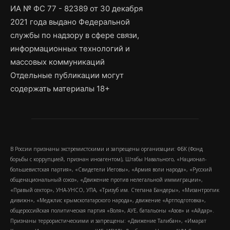
ИА № ФС 77 - 82389 от 30 декабря
2021 года выдано Федеральной
службы по надзору в сфере связи,
информационных технологий и
массовых коммуникаций
Отдельные публикации могут
содержать материалы 18+
В России признаны экстремистскими и запрещены организации: ФБК (Фонд
борьбы с коррупцией, признан иноагентом), Штабы Навального, «Национал-
большевистская партия», «Свидетели Иеговы», «Армия воли народа», «Русский
общенациональный союз», «Движение против нелегальной иммиграции»,
«Правый сектор», УНА-УНСО, УПА, «Тризуб им. Степана Бандеры», «Мизантропик
дивижн», «Меджлис крымскотатарского народа», движение «Артподготовка»,
общероссийская политическая партия «Воля», АУЕ, батальоны «Азов» и «Айдар».
Признаны террористическими и запрещены: «Движение Талибан», «Имарат