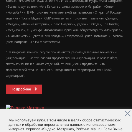
Кавказ», «Исламское государство» (ИГ, ИГИЛ), Джебхад-ан-Нусра, «АУМ Синрике»,
«Братья-мусульмане», «Аль-Каида в странах исламского Магриба», «Сеть»,
«Колумбайн». В РФ признана нежелательной деятельность «Открытой России»,
издания «Проект Медиа». СМИ-иноагентами признаны: телеканал «Дождь»,
«Медуза», «Важные истории», «Голос Америки», радио «Свобода», The Insider,
«Медиазона», ОВД-инфо. Иноагентами признаны общество/центр «Мемориал»,
«Аналитический Центр Юрия Левады», Сахаровский центр. Instagram и Facebook
(Metа) запрещены в РФ за экстремизм.
"На информационном ресурсе применяются рекомендательные технологии
(информационные технологии предоставления информации на основе сбора,
систематизации и анализа сведений, относящихся к предпочтениям
пользователей сети "Интернет", находящихся на территории Российской
Федерации)".
Подробнее
Мы используем куки, в том числе в целях сбора статистических
данных и обработки персональных данных с использованием
интернет-сервиса «Яндекс. Метрика», Рейтинг Mail.ru. Если Вы не