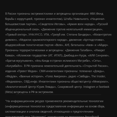
В России признаны экстремистскими и запрещены организации: ФБК (Фонд
борьбы с коррупцией, признан иноагентом), Штабы Навального, «Национал-
большевистская партия», «Свидетели Иеговы», «Армия воли народа», «Русский
общенациональный союз», «Движение против нелегальной иммиграции»,
«Правый сектор», УНА-УНСО, УПА, «Тризуб им. Степана Бандеры», «Мизантропик
дивижн», «Меджлис крымскотатарского народа», движение «Артподготовка»,
общероссийская политическая партия «Воля», АУЕ, батальоны «Азов» и «Айдар».
Признаны террористическими и запрещены: «Движение Талибан», «Имарат
Кавказ», «Исламское государство» (ИГ, ИГИЛ), Джебхад-ан-Нусра, «АУМ Синрике»,
«Братья-мусульмане», «Аль-Каида в странах исламского Магриба», «Сеть»,
«Колумбайн». В РФ признана нежелательной деятельность «Открытой России»,
издания «Проект Медиа». СМИ-иноагентами признаны: телеканал «Дождь»,
«Медуза», «Важные истории», «Голос Америки», радио «Свобода», The Insider,
«Медиазона», ОВД-инфо. Иноагентами признаны общество/центр «Мемориал»,
«Аналитический Центр Юрия Левады», Сахаровский центр. Instagram и Facebook
(Metа) запрещены в РФ за экстремизм.
"На информационном ресурсе применяются рекомендательные технологии
(информационные технологии предоставления информации на основе сбора,
систематизации и анализа сведений, относящихся к предпочтениям
пользователей сети "Интернет", находящихся на территории Российской