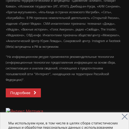
Признаны террористическими и запрещены: «Движение Талибан», «Имарат
Кавказ», «Исламское государство» (ИГ, ИГИЛ), Джебхад-ан-Нусра, «АУМ Синрике»,
«Братья-мусульмане», «Аль-Каида в странах исламского Магриба», «Сеть»,
«Колумбайн». В РФ признана нежелательной деятельность «Открытой России»,
издания «Проект Медиа». СМИ-иноагентами признаны: телеканал «Дождь»,
«Медуза», «Важные истории», «Голос Америки», радио «Свобода», The Insider,
«Медиазона», ОВД-инфо. Иноагентами признаны общество/центр «Мемориал»,
«Аналитический Центр Юрия Левады», Сахаровский центр. Instagram и Facebook
(Metа) запрещены в РФ за экстремизм.
"На информационном ресурсе применяются рекомендательные технологии
(информационные технологии предоставления информации на основе сбора,
систематизации и анализа сведений, относящихся к предпочтениям
пользователей сети "Интернет", находящихся на территории Российской
Федерации)".
Подробнее
Мы используем куки, в том числе в целях сбора статистических
данных и обработки персональных данных с использованием