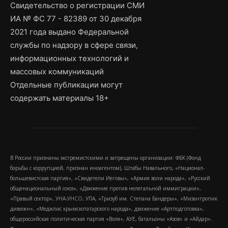
Свидетельство о регистрации СМИ
ИА № ФС 77 - 82389 от 30 декабря
2021 года выдано Федеральной
службы по надзору в сфере связи,
информационных технологий и
массовых коммуникаций
Отдельные публикации могут
содержать материалы 18+
В России признаны экстремистскими и запрещены организации: ФБК (Фонд
борьбы с коррупцией, признан иноагентом), Штабы Навального, «Национал-
большевистская партия», «Свидетели Иеговы», «Армия воли народа», «Русский
общенациональный союз», «Движение против нелегальной иммиграции»,
«Правый сектор», УНА-УНСО, УПА, «Тризуб им. Степана Бандеры», «Мизантропик
дивижн», «Меджлис крымскотатарского народа», движение «Артподготовка»,
общероссийская политическая партия «Воля», АУЕ, батальоны «Азов» и «Айдар».