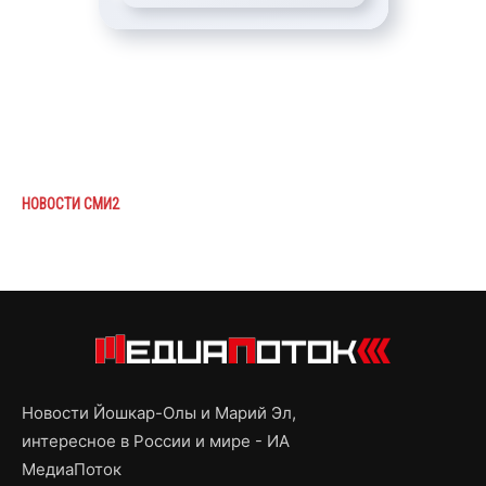
НОВОСТИ СМИ2
Новости Йошкар-Олы и Марий Эл,
интересное в России и мире - ИА
МедиаПоток