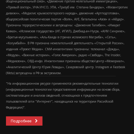
общенациональный союз», «Движение против нелегальной иммиграции»,
«Правый сектор», УНА-УНСО, УПА, «Тризуб им. Степана Бандеры», «Мизантропик
дивижн», «Меджлис крымскотатарского народа», движение «Артподготовка»,
общероссийская политическая партия «Воля», АУЕ, батальоны «Азов» и «Айдар».
Признаны террористическими и запрещены: «Движение Талибан», «Имарат
Кавказ», «Исламское государство» (ИГ, ИГИЛ), Джебхад-ан-Нусра, «АУМ Синрике»,
«Братья-мусульмане», «Аль-Каида в странах исламского Магриба», «Сеть»,
«Колумбайн». В РФ признана нежелательной деятельность «Открытой России»,
издания «Проект Медиа». СМИ-иноагентами признаны: телеканал «Дождь»,
«Медуза», «Важные истории», «Голос Америки», радио «Свобода», The Insider,
«Медиазона», ОВД-инфо. Иноагентами признаны общество/центр «Мемориал»,
«Аналитический Центр Юрия Левады», Сахаровский центр. Instagram и Facebook
(Metа) запрещены в РФ за экстремизм.
"На информационном ресурсе применяются рекомендательные технологии
(информационные технологии предоставления информации на основе сбора,
систематизации и анализа сведений, относящихся к предпочтениям
пользователей сети "Интернет", находящихся на территории Российской
Федерации)".
Подробнее