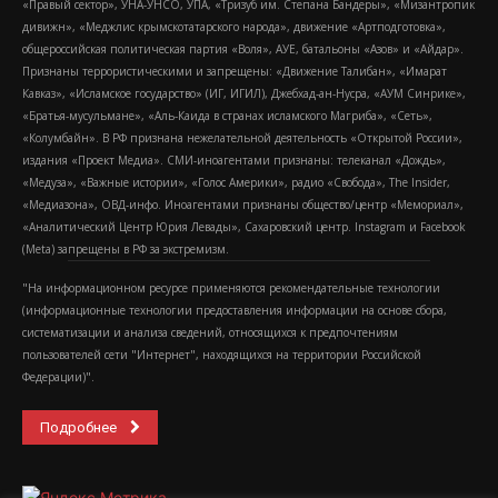
«Правый сектор», УНА-УНСО, УПА, «Тризуб им. Степана Бандеры», «Мизантропик
дивижн», «Меджлис крымскотатарского народа», движение «Артподготовка»,
общероссийская политическая партия «Воля», АУЕ, батальоны «Азов» и «Айдар».
Признаны террористическими и запрещены: «Движение Талибан», «Имарат
Кавказ», «Исламское государство» (ИГ, ИГИЛ), Джебхад-ан-Нусра, «АУМ Синрике»,
«Братья-мусульмане», «Аль-Каида в странах исламского Магриба», «Сеть»,
«Колумбайн». В РФ признана нежелательной деятельность «Открытой России»,
издания «Проект Медиа». СМИ-иноагентами признаны: телеканал «Дождь»,
«Медуза», «Важные истории», «Голос Америки», радио «Свобода», The Insider,
«Медиазона», ОВД-инфо. Иноагентами признаны общество/центр «Мемориал»,
«Аналитический Центр Юрия Левады», Сахаровский центр. Instagram и Facebook
(Metа) запрещены в РФ за экстремизм.
"На информационном ресурсе применяются рекомендательные технологии
(информационные технологии предоставления информации на основе сбора,
систематизации и анализа сведений, относящихся к предпочтениям
пользователей сети "Интернет", находящихся на территории Российской
Федерации)".
Подробнее