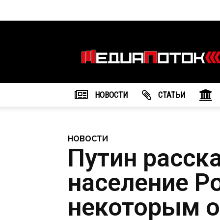
Информационное
агентство
"МедиаПоток"
НОВОСТИ
CТАТЬИ
НОВОСТИ
Путин расска
население Ро
некоторым о