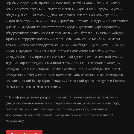
борьбы с коррупцией, признан иноагентом), Штабы Навального, «Национал-
большевистская партия», «Свидетели Иеговы», «Армия воли народа», «Русский
общенациональный союз», «Движение против нелегальной иммиграции»,
«Правый сектор», УНА-УНСО, УПА, «Тризуб им. Степана Бандеры», «Мизантропик
дивижн», «Меджлис крымскотатарского народа», движение «Артподготовка»,
общероссийская политическая партия «Воля», АУЕ, батальоны «Азов» и «Айдар».
Признаны террористическими и запрещены: «Движение Талибан», «Имарат
Кавказ», «Исламское государство» (ИГ, ИГИЛ), Джебхад-ан-Нусра, «АУМ Синрике»,
«Братья-мусульмане», «Аль-Каида в странах исламского Магриба», «Сеть»,
«Колумбайн». В РФ признана нежелательной деятельность «Открытой России»,
издания «Проект Медиа». СМИ-иноагентами признаны: телеканал «Дождь»,
«Медуза», «Важные истории», «Голос Америки», радио «Свобода», The Insider,
«Медиазона», ОВД-инфо. Иноагентами признаны общество/центр «Мемориал»,
«Аналитический Центр Юрия Левады», Сахаровский центр. Instagram и Facebook
(Metа) запрещены в РФ за экстремизм.
"На информационном ресурсе применяются рекомендательные технологии
(информационные технологии предоставления информации на основе сбора,
систематизации и анализа сведений, относящихся к предпочтениям
пользователей сети "Интернет", находящихся на территории Российской
Федерации)".