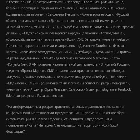
В России признаны экстремистскими и запрещены организации: ФБК (Фонд
борьбы с коррупцией, признан иноагентом), Штабы Навального, «Национал-
большевистская партия», «Свидетели Иеговы», «Армия воли народа», «Русский
общенациональный союз», «Движение против нелегальной иммиграции»,
«Правый сектор», УНА-УНСО, УПА, «Тризуб им. Степана Бандеры», «Мизантропик
дивижн», «Меджлис крымскотатарского народа», движение «Артподготовка»,
общероссийская политическая партия «Воля», АУЕ, батальоны «Азов» и «Айдар».
Признаны террористическими и запрещены: «Движение Талибан», «Имарат
Кавказ», «Исламское государство» (ИГ, ИГИЛ), Джебхад-ан-Нусра, «АУМ Синрике»,
«Братья-мусульмане», «Аль-Каида в странах исламского Магриба», «Сеть»,
«Колумбайн». В РФ признана нежелательной деятельность «Открытой России»,
издания «Проект Медиа». СМИ-иноагентами признаны: телеканал «Дождь»,
«Медуза», «Важные истории», «Голос Америки», радио «Свобода», The Insider,
«Медиазона», ОВД-инфо. Иноагентами признаны общество/центр «Мемориал»,
«Аналитический Центр Юрия Левады», Сахаровский центр. Instagram и Facebook
(Metа) запрещены в РФ за экстремизм.
"На информационном ресурсе применяются рекомендательные технологии
(информационные технологии предоставления информации на основе сбора,
систематизации и анализа сведений, относящихся к предпочтениям
пользователей сети "Интернет", находящихся на территории Российской
Федерации)".