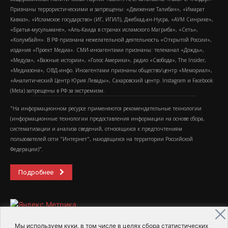
Признаны террористическими и запрещены: «Движение Талибан», «Имарат
Кавказ», «Исламское государство» (ИГ, ИГИЛ), Джебхад-ан-Нусра, «АУМ Синрике»,
«Братья-мусульмане», «Аль-Каида в странах исламского Магриба», «Сеть»,
«Колумбайн». В РФ признана нежелательной деятельность «Открытой России»,
издания «Проект Медиа». СМИ-иноагентами признаны: телеканал «Дождь»,
«Медуза», «Важные истории», «Голос Америки», радио «Свобода», The Insider,
«Медиазона», ОВД-инфо. Иноагентами признаны общество/центр «Мемориал»,
«Аналитический Центр Юрия Левады», Сахаровский центр. Instagram и Facebook
(Metа) запрещены в РФ за экстремизм.
"На информационном ресурсе применяются рекомендательные технологии
(информационные технологии предоставления информации на основе сбора,
систематизации и анализа сведений, относящихся к предпочтениям
пользователей сети "Интернет", находящихся на территории Российской
Федерации)".
Подробнее
Мы используем куки, в том числе в целях сбора статистических