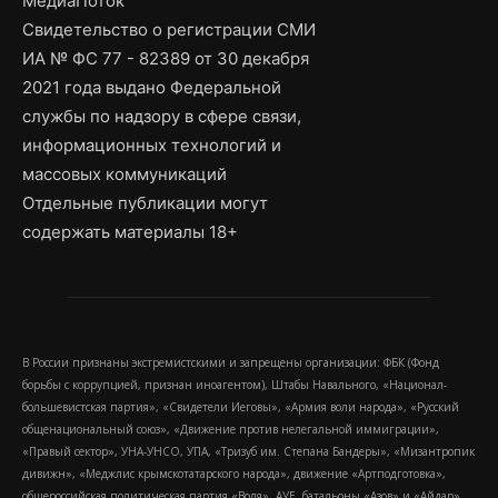
МедиаПоток
Свидетельство о регистрации СМИ
ИА № ФС 77 - 82389 от 30 декабря
2021 года выдано Федеральной
службы по надзору в сфере связи,
информационных технологий и
массовых коммуникаций
Отдельные публикации могут
содержать материалы 18+
В России признаны экстремистскими и запрещены организации: ФБК (Фонд
борьбы с коррупцией, признан иноагентом), Штабы Навального, «Национал-
большевистская партия», «Свидетели Иеговы», «Армия воли народа», «Русский
общенациональный союз», «Движение против нелегальной иммиграции»,
«Правый сектор», УНА-УНСО, УПА, «Тризуб им. Степана Бандеры», «Мизантропик
дивижн», «Меджлис крымскотатарского народа», движение «Артподготовка»,
общероссийская политическая партия «Воля», АУЕ, батальоны «Азов» и «Айдар».