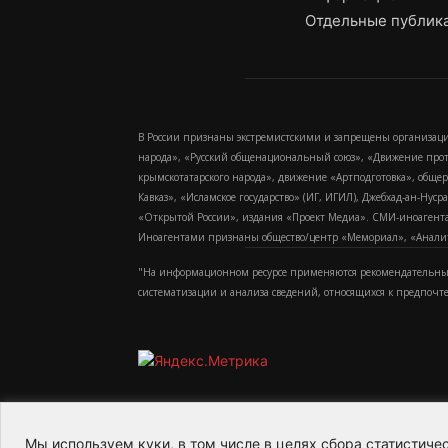
Отдельные публика
В России признаны экстремистскими и запрещены организаци
народа», «Русский общенациональный союз», «Движение про
крымскотатарского народа», движение «Артподготовка», обще
Кавказ», «Исламское государство» (ИГ, ИГИЛ), Джебхад-ан-Ну
«Открытой России», издания «Проект Медиа». СМИ-иноагентам
Иноагентами признаны общество/центр «Мемориал», «Аналитич
"На информационном ресурсе применяются рекомендательные
систематизации и анализа сведений, относящихся к предпочт
Мы используем куки, в том числе в целях сбора статистич