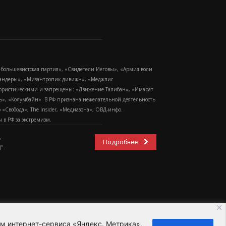
-большевистская партия», «Свидетели Иеговы», «Армия воли
 Бандеры», «Мизантропик дивижн», «Меджлис
еррористическими и запрещены: «Движение Талибан», «Имарат
еть», «Колумбайн». В РФ признана нежелательной деятельность
Свобода», The Insider, «Медиазона», ОВД-инфо.
в РФ за экстремизм.
,
Подробнее
".
ем интернет-сервиса «Яндекс. Метрика»,