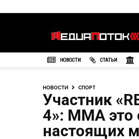
Информационное
агентство
"МедиаПоток"
НОВОСТИ
CТАТЬИ
НОВОСТИ
СПОРТ
Участник «R
4»: ММА это 
настоящих 