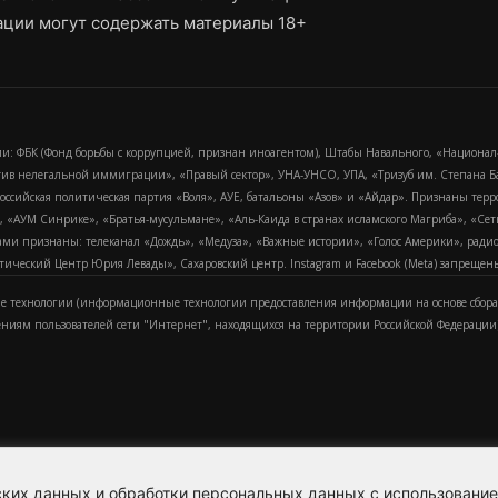
ции могут содержать материалы 18+
и: ФБК (Фонд борьбы с коррупцией, признан иноагентом), Штабы Навального, «Национал
тив нелегальной иммиграции», «Правый сектор», УНА-УНСО, УПА, «Тризуб им. Степана
российская политическая партия «Воля», АУЕ, батальоны «Азов» и «Айдар». Признаны т
сра, «АУМ Синрике», «Братья-мусульмане», «Аль-Каида в странах исламского Магриба», «С
и признаны: телеканал «Дождь», «Медуза», «Важные истории», «Голос Америки», радио «
еский Центр Юрия Левады», Сахаровский центр. Instagram и Facebook (Metа) запрещены 
 технологии (информационные технологии предоставления информации на основе сбора
ениям пользователей сети "Интернет", находящихся на территории Российской Федерации)
еских данных и обработки персональных данных с использовани