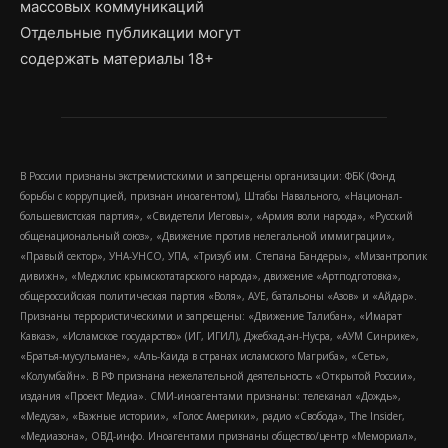
массовых коммуникаций
Отдельные публикации могут
содержать материалы 18+
В России признаны экстремистскими и запрещены организации: ФБК (Фонд
борьбы с коррупцией, признан иноагентом), Штабы Навального, «Национал-
большевистская партия», «Свидетели Иеговы», «Армия воли народа», «Русский
общенациональный союз», «Движение против нелегальной иммиграции»,
«Правый сектор», УНА-УНСО, УПА, «Тризуб им. Степана Бандеры», «Мизантропик
дивижн», «Меджлис крымскотатарского народа», движение «Артподготовка»,
общероссийская политическая партия «Воля», АУЕ, батальоны «Азов» и «Айдар».
Признаны террористическими и запрещены: «Движение Талибан», «Имарат
Кавказ», «Исламское государство» (ИГ, ИГИЛ), Джебхад-ан-Нусра, «АУМ Синрике»,
«Братья-мусульмане», «Аль-Каида в странах исламского Магриба», «Сеть»,
«Колумбайн». В РФ признана нежелательной деятельность «Открытой России»,
издания «Проект Медиа». СМИ-иноагентами признаны: телеканал «Дождь»,
«Медуза», «Важные истории», «Голос Америки», радио «Свобода», The Insider,
«Медиазона», ОВД-инфо. Иноагентами признаны общество/центр «Мемориал»,