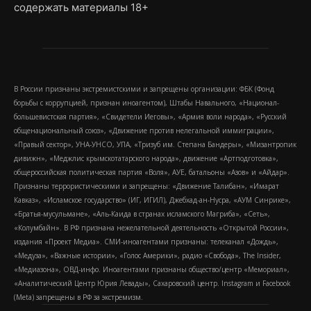
содержать материалы 18+
В России признаны экстремистскими и запрещены организации: ФБК (Фонд
борьбы с коррупцией, признан иноагентом), Штабы Навального, «Национал-
большевистская партия», «Свидетели Иеговы», «Армия воли народа», «Русский
общенациональный союз», «Движение против нелегальной иммиграции»,
«Правый сектор», УНА-УНСО, УПА, «Тризуб им. Степана Бандеры», «Мизантропик
дивижн», «Меджлис крымскотатарского народа», движение «Артподготовка»,
общероссийская политическая партия «Воля», АУЕ, батальоны «Азов» и «Айдар».
Признаны террористическими и запрещены: «Движение Талибан», «Имарат
Кавказ», «Исламское государство» (ИГ, ИГИЛ), Джебхад-ан-Нусра, «АУМ Синрике»,
«Братья-мусульмане», «Аль-Каида в странах исламского Магриба», «Сеть»,
«Колумбайн». В РФ признана нежелательной деятельность «Открытой России»,
издания «Проект Медиа». СМИ-иноагентами признаны: телеканал «Дождь»,
«Медуза», «Важные истории», «Голос Америки», радио «Свобода», The Insider,
«Медиазона», ОВД-инфо. Иноагентами признаны общество/центр «Мемориал»,
«Аналитический Центр Юрия Левады», Сахаровский центр. Instagram и Facebook
(Metа) запрещены в РФ за экстремизм.