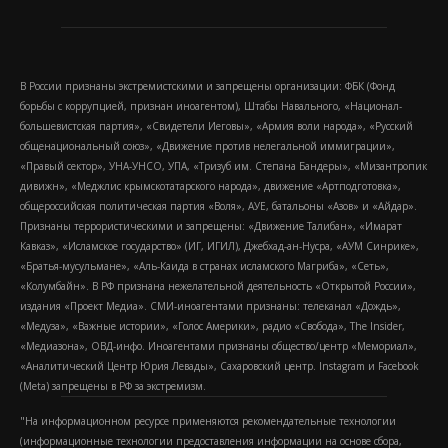
В России признаны экстремистскими и запрещены организации: ФБК (Фонд
борьбы с коррупцией, признан иноагентом), Штабы Навального, «Национал-
большевистская партия», «Свидетели Иеговы», «Армия воли народа», «Русский
общенациональный союз», «Движение против нелегальной иммиграции»,
«Правый сектор», УНА-УНСО, УПА, «Тризуб им. Степана Бандеры», «Мизантропик
дивижн», «Меджлис крымскотатарского народа», движение «Артподготовка»,
общероссийская политическая партия «Воля», АУЕ, батальоны «Азов» и «Айдар».
Признаны террористическими и запрещены: «Движение Талибан», «Имарат
Кавказ», «Исламское государство» (ИГ, ИГИЛ), Джебхад-ан-Нусра, «АУМ Синрике»,
«Братья-мусульмане», «Аль-Каида в странах исламского Магриба», «Сеть»,
«Колумбайн». В РФ признана нежелательной деятельность «Открытой России»,
издания «Проект Медиа». СМИ-иноагентами признаны: телеканал «Дождь»,
«Медуза», «Важные истории», «Голос Америки», радио «Свобода», The Insider,
«Медиазона», ОВД-инфо. Иноагентами признаны общество/центр «Мемориал»,
«Аналитический Центр Юрия Левады», Сахаровский центр. Instagram и Facebook
(Metа) запрещены в РФ за экстремизм.
"На информационном ресурсе применяются рекомендательные технологии
(информационные технологии предоставления информации на основе сбора,