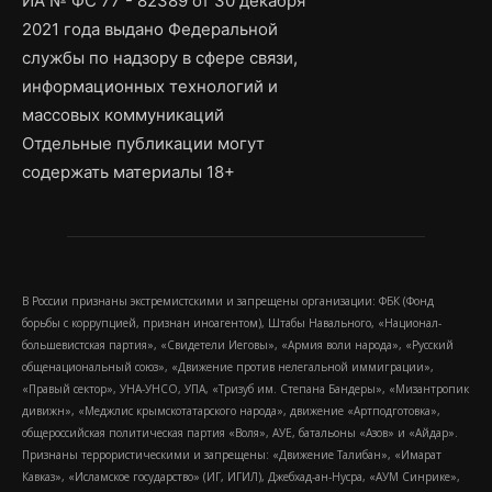
ИА № ФС 77 - 82389 от 30 декабря
2021 года выдано Федеральной
службы по надзору в сфере связи,
информационных технологий и
массовых коммуникаций
Отдельные публикации могут
содержать материалы 18+
В России признаны экстремистскими и запрещены организации: ФБК (Фонд
борьбы с коррупцией, признан иноагентом), Штабы Навального, «Национал-
большевистская партия», «Свидетели Иеговы», «Армия воли народа», «Русский
общенациональный союз», «Движение против нелегальной иммиграции»,
«Правый сектор», УНА-УНСО, УПА, «Тризуб им. Степана Бандеры», «Мизантропик
дивижн», «Меджлис крымскотатарского народа», движение «Артподготовка»,
общероссийская политическая партия «Воля», АУЕ, батальоны «Азов» и «Айдар».
Признаны террористическими и запрещены: «Движение Талибан», «Имарат
Кавказ», «Исламское государство» (ИГ, ИГИЛ), Джебхад-ан-Нусра, «АУМ Синрике»,