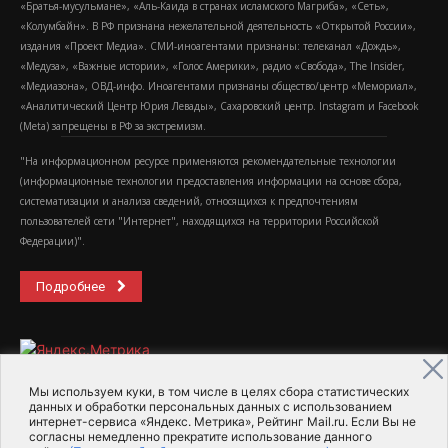
«Братья-мусульмане», «Аль-Каида в странах исламского Магриба», «Сеть»,
«Колумбайн». В РФ признана нежелательной деятельность «Открытой России»,
издания «Проект Медиа». СМИ-иноагентами признаны: телеканал «Дождь»,
«Медуза», «Важные истории», «Голос Америки», радио «Свобода», The Insider,
«Медиазона», ОВД-инфо. Иноагентами признаны общество/центр «Мемориал»,
«Аналитический Центр Юрия Левады», Сахаровский центр. Instagram и Facebook
(Metа) запрещены в РФ за экстремизм.
"На информационном ресурсе применяются рекомендательные технологии
(информационные технологии предоставления информации на основе сбора,
систематизации и анализа сведений, относящихся к предпочтениям
пользователей сети "Интернет", находящихся на территории Российской
Федерации)".
Подробнее
Мы используем куки, в том числе в целях сбора статистических
данных и обработки персональных данных с использованием
интернет-сервиса «Яндекс. Метрика», Рейтинг Mail.ru. Если Вы не
2015-2026- Информационное агентство МедиаПоток
согласны немедленно прекратите использование данного