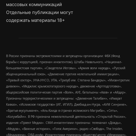
массовых коммуникаций
Отдельные публикации могут
содержать материалы 18+
В России признаны экстремистскими и запрещены организации: ФБК (Фонд
борьбы с коррупцией, признан иноагентом), Штабы Навального, «Национал-
большевистская партия», «Свидетели Иеговы», «Армия воли народа», «Русский
общенациональный союз», «Движение против нелегальной иммиграции»,
«Правый сектор», УНА-УНСО, УПА, «Тризуб им. Степана Бандеры», «Мизантропик
дивижн», «Меджлис крымскотатарского народа», движение «Артподготовка»,
общероссийская политическая партия «Воля», АУЕ, батальоны «Азов» и «Айдар».
Признаны террористическими и запрещены: «Движение Талибан», «Имарат
Кавказ», «Исламское государство» (ИГ, ИГИЛ), Джебхад-ан-Нусра, «АУМ Синрике»,
«Братья-мусульмане», «Аль-Каида в странах исламского Магриба», «Сеть»,
«Колумбайн». В РФ признана нежелательной деятельность «Открытой России»,
издания «Проект Медиа». СМИ-иноагентами признаны: телеканал «Дождь»,
«Медуза», «Важные истории», «Голос Америки», радио «Свобода», The Insider,
«Медиазона», ОВД-инфо. Иноагентами признаны общество/центр «Мемориал»,