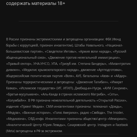
содержать материалы 18+
В России признаны экстремистскими и запрещены организации: ФБК (Фонд
борьбы с коррупцией, признан иноагентом), Штабы Навального, «Национал-
большевистская партия», «Свидетели Иеговы», «Армия воли народа», «Русский
общенациональный союз», «Движение против нелегальной иммиграции»,
«Правый сектор», УНА-УНСО, УПА, «Тризуб им. Степана Бандеры», «Мизантропик
дивижн», «Меджлис крымскотатарского народа», движение «Артподготовка»,
общероссийская политическая партия «Воля», АУЕ, батальоны «Азов» и «Айдар».
Признаны террористическими и запрещены: «Движение Талибан», «Имарат
Кавказ», «Исламское государство» (ИГ, ИГИЛ), Джебхад-ан-Нусра, «АУМ Синрике»,
«Братья-мусульмане», «Аль-Каида в странах исламского Магриба», «Сеть»,
«Колумбайн». В РФ признана нежелательной деятельность «Открытой России»,
издания «Проект Медиа». СМИ-иноагентами признаны: телеканал «Дождь»,
«Медуза», «Важные истории», «Голос Америки», радио «Свобода», The Insider,
«Медиазона», ОВД-инфо. Иноагентами признаны общество/центр «Мемориал»,
«Аналитический Центр Юрия Левады», Сахаровский центр. Instagram и Facebook
(Metа) запрещены в РФ за экстремизм.