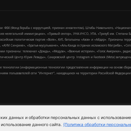
и: ФБК (Фонд борьбы с коррупцией, признан иноагентом), Штабы Навального, «Национал
тив нелегальной иммиграции», «Правый сектор», УНА-УНСО, УПА, «Тризуб им. Степана
российская политическая партия «Воля», АУЕ, батальоны «Азов» и «Айдар». Признаны т
сра, «АУМ Синрике», «Братья-мусульмане», «Аль-Каида в странах исламского Магриба», «С
и признаны: телеканал «Дождь», «Медуза», «Важные истории», «Голос Америки», радио «
еский Центр Юрия Левады», Сахаровский центр. Instagram и Facebook (Metа) запрещены 
 технологии (информационные технологии предоставления информации на основе сбора
ениям пользователей сети "Интернет", находящихся на территории Российской Федерации)
еских данных и обработки персональных данных с использовани
Для справки
Об издании
Пол
к
 использование данного сайта.
(Политика обработки персональн
Политика обработки персональ