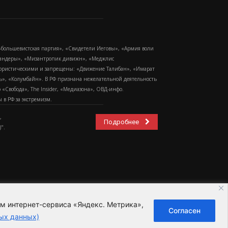
-большевистская партия», «Свидетели Иеговы», «Армия воли
 Бандеры», «Мизантропик дивижн», «Меджлис
еррористическими и запрещены: «Движение Талибан», «Имарат
еть», «Колумбайн». В РФ признана нежелательной деятельность
Свобода», The Insider, «Медиазона», ОВД-инфо.
в РФ за экстремизм.
,
Подробнее
".
ем интернет-сервиса «Яндекс. Метрика»,
Согласен
ьзовательское соглашение
ых данных)
ных данных