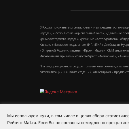
В России признаны экстремистскими и запрещены организаци
народа», «Русский общенациональный союз», «Движение про
крымскотатарского народа», движение «Артподготовка», обще
Кавказ», «Исламское государство» (ИГ, ИГИЛ), Джебхад-ан-Ну
«Открытой России», издания «Проект Медиа». СМИ-иноагентам
Иноагентами признаны общество/центр «Мемориал», «Аналитич
"На информационном ресурсе применяются рекомендательные
систематизации и анализа сведений, относящихся к предпочт
Мы используем куки, в том числе в целях сбора статистич
2015-2026- Информационное агентство МедиаПото
Рейтинг Mail.ru. Если Вы не согласны немедленно прекратите