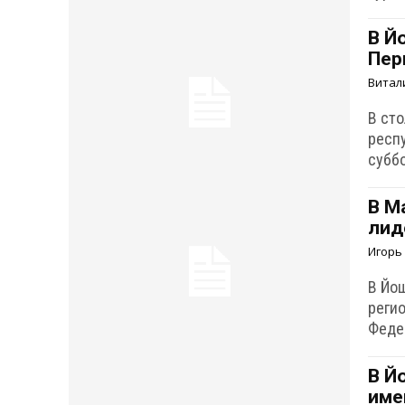
В Й
Пер
Витал
В ст
респу
субб
В М
лид
Игорь
В Йо
реги
Феде
В Й
име