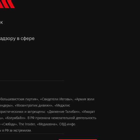
ок
адзору в сфере
-большевистская партия», «Свидетели Иеговы», «Армия воли
 Бандеры», «Мизантропик дивижн», «Меджлис
еррористическими и запрещены: «Движение Талибан», «Имарат
еть», «Колумбайн». В РФ признана нежелательной деятельность
Свобода», The Insider, «Медиазона», ОВД-инфо.
в РФ за экстремизм.