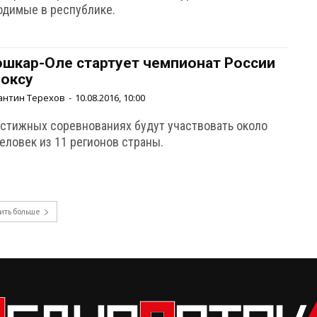
одимые в республике.
ошкар-Оле стартует чемпионат России
боксу
антин Терехов
-
10.08.2016, 10:00
естижных соревнованиях будут участвовать около
еловек из 11 регионов страны.
ить больше