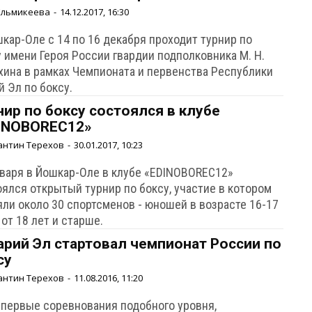
Ельмикеева
-
14.12.2017, 16:30
кар-Оле с 14 по 16 декабря проходит турнир по
 имени Героя России гвардии подполковника М. Н.
хина в рамках Чемпионата и первенства Республики
 Эл по боксу.
нир по боксу состоялся в клубе
INOBOREC12»
антин Терехов
-
30.01.2017, 10:23
нваря в Йошкар-Оле в клубе «EDINOBOREC12»
оялся открытый турнир по боксу, участие в котором
яли около 30 спортсменов - юношей в возрасте 16-17
 от 18 лет и старше.
арий Эл стартовал чемпионат России по
су
антин Терехов
-
11.08.2016, 11:20
- первые соревнования подобного уровня,