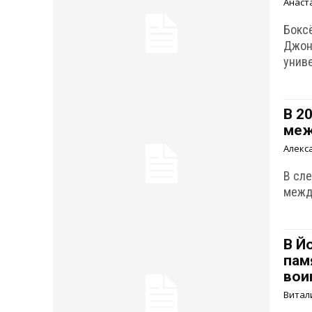
Анаст
Бокс
Джон
унив
В 2
меж
Алекс
В сл
межд
В Й
пам
вои
Витал