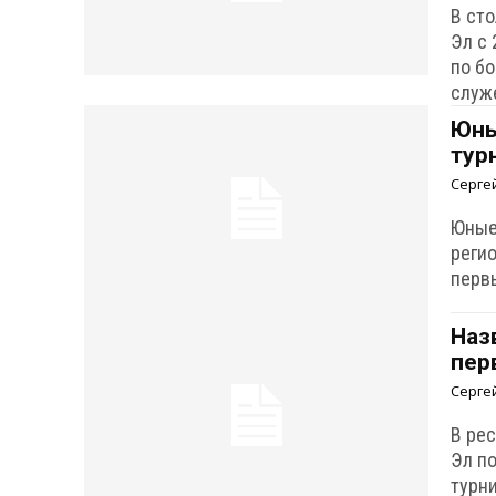
В ст
Эл с
по б
служ
Юны
тур
Серге
Юные
реги
первы
Наз
пер
Серге
В ре
Эл п
турни