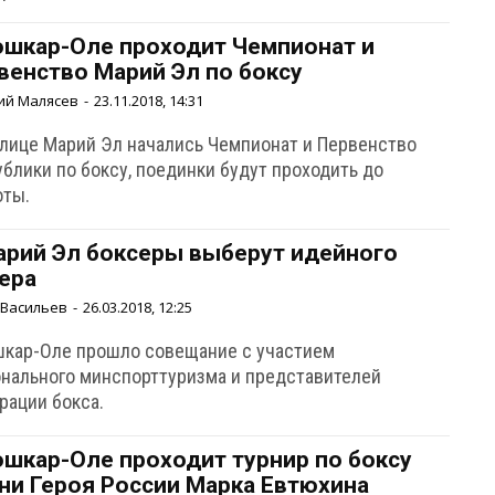
ошкар-Оле проходит Чемпионат и
венство Марий Эл по боксу
ий Малясев
-
23.11.2018, 14:31
олице Марий Эл начались Чемпионат и Первенство
блики по боксу, поединки будут проходить до
оты.
арий Эл боксеры выберут идейного
ера
 Васильев
-
26.03.2018, 12:25
шкар-Оле прошло совещание с участием
онального минспорттуризма и представителей
рации бокса.
ошкар-Оле проходит турнир по боксу
ни Героя России Марка Евтюхина