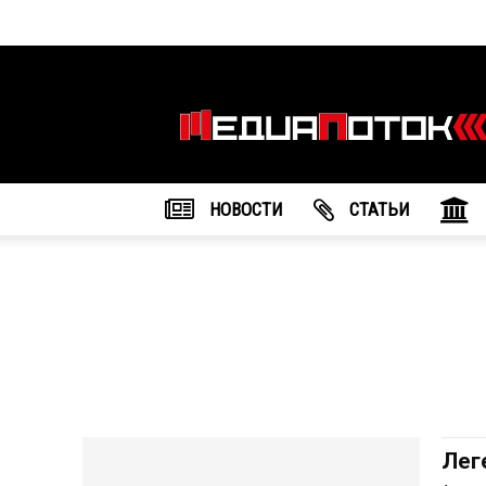
Информационное
агентство
"МедиаПоток"
НОВОСТИ
CТАТЬИ
Лег