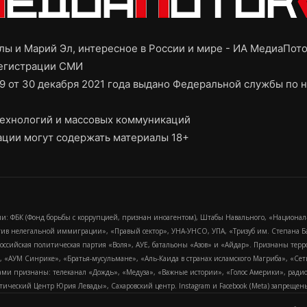
ы и Марий Эл, интересное в России и мире - ИА МедиаПот
регистрации СМИ
9 от 30 декабря 2021 года выдано Федеральной службы по н
ехнологий и массовых коммуникаций
ции могут содержать материалы 18+
и: ФБК (Фонд борьбы с коррупцией, признан иноагентом), Штабы Навального, «Национал
тив нелегальной иммиграции», «Правый сектор», УНА-УНСО, УПА, «Тризуб им. Степана
российская политическая партия «Воля», АУЕ, батальоны «Азов» и «Айдар». Признаны т
сра, «АУМ Синрике», «Братья-мусульмане», «Аль-Каида в странах исламского Магриба», «С
и признаны: телеканал «Дождь», «Медуза», «Важные истории», «Голос Америки», радио «
еский Центр Юрия Левады», Сахаровский центр. Instagram и Facebook (Metа) запрещены 