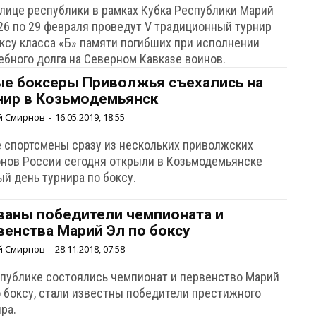
олице республики в рамках Кубка Республики Марий
 26 по 29 февраля проведут V традиционный турнир
оксу класса «Б» памяти погибших при исполнении
ебного долга на Северном Кавказе воинов.
е боксеры Приволжья съехались на
нир в Козьмодемьянск
й Смирнов
-
16.05.2019, 18:55
 спортсмены сразу из нескольких приволжских
онов России сегодня открыли в Козьмодемьянске
й день турнира по боксу.
ваны победители чемпионата и
венства Марий Эл по боксу
й Смирнов
-
28.11.2018, 07:58
спублике состоялись чемпионат и первенство Марий
о боксу, стали известны победители престижного
ра.