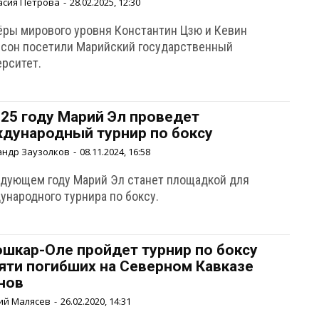
асия Петрова
-
28.02.2025, 12:30
ёры мирового уровня Константин Цзю и Кевин
сон посетили Марийский государственный
ерситет.
025 году Марий Эл проведет
дународный турнир по боксу
андр Заузолков
-
08.11.2024, 16:58
едующем году Марий Эл станет площадкой для
ународного турнира по боксу.
ошкар-Оле пройдет турнир по боксу
яти погибших на Северном Кавказе
нов
ий Малясев
-
26.02.2020, 14:31