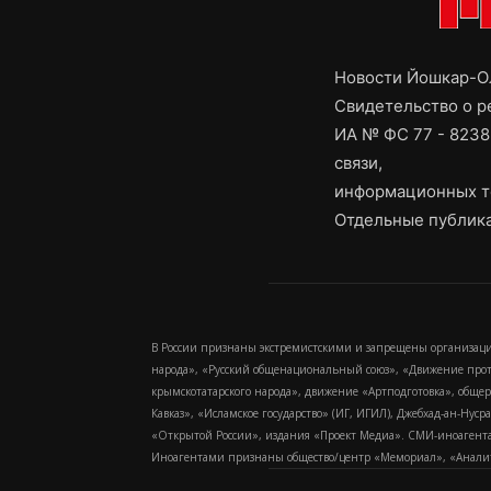
Новости Йошкар-Ол
Свидетельство о 
ИА № ФС 77 - 8238
связи,
информационных т
Отдельные публика
В России признаны экстремистскими и запрещены организаци
народа», «Русский общенациональный союз», «Движение про
крымскотатарского народа», движение «Артподготовка», обще
Кавказ», «Исламское государство» (ИГ, ИГИЛ), Джебхад-ан-Ну
«Открытой России», издания «Проект Медиа». СМИ-иноагентам
Иноагентами признаны общество/центр «Мемориал», «Аналитич