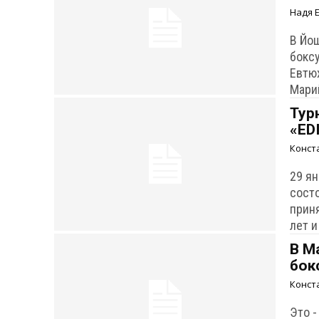
Надя 
В Йош
боксу
Евтю
Марий
Тур
«ED
Конст
29 я
сост
прин
лет и
В М
бок
Конст
Это 