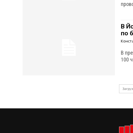
пров
В Й
по 
Конст
В пр
100 ч
Загруз