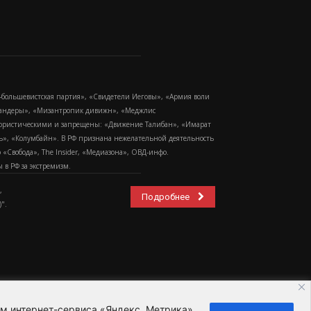
-большевистская партия», «Свидетели Иеговы», «Армия воли
 Бандеры», «Мизантропик дивижн», «Меджлис
еррористическими и запрещены: «Движение Талибан», «Имарат
еть», «Колумбайн». В РФ признана нежелательной деятельность
Свобода», The Insider, «Медиазона», ОВД-инфо.
в РФ за экстремизм.
,
Подробнее
".
ем интернет-сервиса «Яндекс. Метрика»,