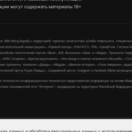
ции могут содержать материалы 18+
и: ФБК (Фонд борьбы с коррупцией, признан иноагентом), Штабы Навального, «Национал
тив нелегальной иммиграции», «Правый сектор», УНА-УНСО, УПА, «Тризуб им. Степана
российская политическая партия «Воля», АУЕ, батальоны «Азов» и «Айдар». Признаны т
сра, «АУМ Синрике», «Братья-мусульмане», «Аль-Каида в странах исламского Магриба», «С
и признаны: телеканал «Дождь», «Медуза», «Важные истории», «Голос Америки», радио «
еский Центр Юрия Левады», Сахаровский центр. Instagram и Facebook (Metа) запрещены 
 технологии (информационные технологии предоставления информации на основе сбора
ениям пользователей сети "Интернет", находящихся на территории Российской Федерации)
еских данных и обработки персональных данных с использовани