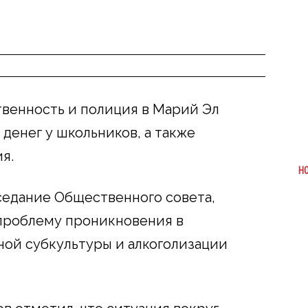
твенность и полиция в Марий Эл
денег у школьников, а также
я.
Н
седание Общественного совета,
 проблему проникновения в
ой субкультуры и алкоголизации