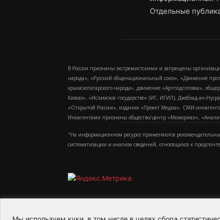
Отдельные публика
В России признаны экстремистскими и запрещены организаци
народа», «Русский общенациональный союз», «Движение про
крымскотатарского народа», движение «Артподготовка», обще
Кавказ», «Исламское государство» (ИГ, ИГИЛ), Джебхад-ан-Ну
«Открытой России», издания «Проект Медиа». СМИ-иноагентам
Иноагентами признаны общество/центр «Мемориал», «Аналитич
"На информационном ресурсе применяются рекомендательные
систематизации и анализа сведений, относящихся к предпочт
Мы используем куки, в том числе в целях сбора статистич