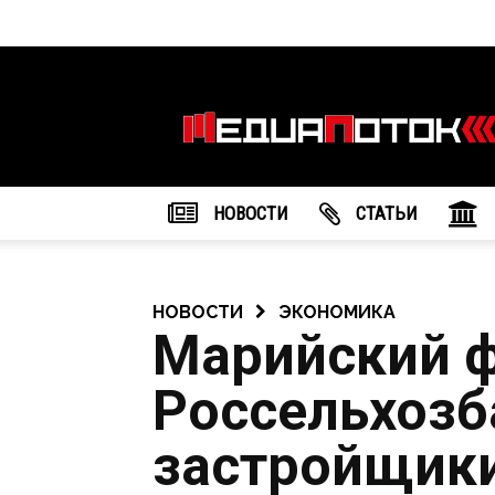
Информационное
агентство
"МедиаПоток"
НОВОСТИ
CТАТЬИ
НОВОСТИ
ЭКОНОМИКА
Марийский 
Россельхозб
застройщики