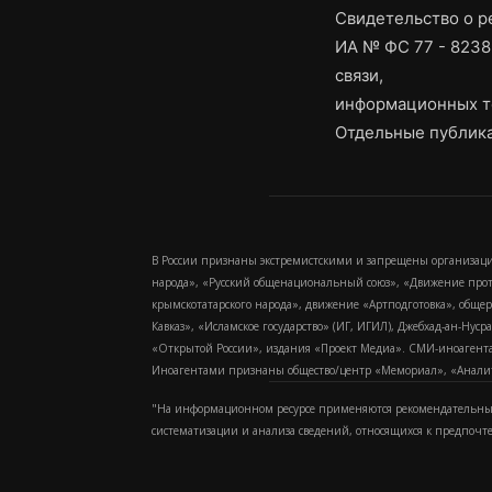
Свидетельство о 
ИА № ФС 77 - 8238
связи,
информационных т
Отдельные публика
В России признаны экстремистскими и запрещены организаци
народа», «Русский общенациональный союз», «Движение про
крымскотатарского народа», движение «Артподготовка», обще
Кавказ», «Исламское государство» (ИГ, ИГИЛ), Джебхад-ан-Ну
«Открытой России», издания «Проект Медиа». СМИ-иноагентам
Иноагентами признаны общество/центр «Мемориал», «Аналитич
"На информационном ресурсе применяются рекомендательные
систематизации и анализа сведений, относящихся к предпочт