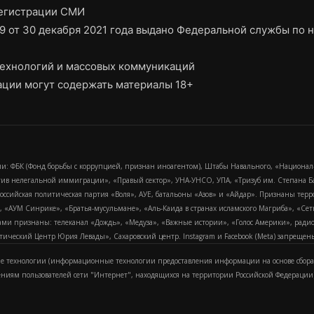
регистрации СМИ
9 от 30 декабря 2021 года выдано Федеральной службы по н
ехнологий и массовых коммуникаций
ции могут содержать материалы 18+
и: ФБК (Фонд борьбы с коррупцией, признан иноагентом), Штабы Навального, «Национал
тив нелегальной иммиграции», «Правый сектор», УНА-УНСО, УПА, «Тризуб им. Степана
российская политическая партия «Воля», АУЕ, батальоны «Азов» и «Айдар». Признаны т
сра, «АУМ Синрике», «Братья-мусульмане», «Аль-Каида в странах исламского Магриба», «С
и признаны: телеканал «Дождь», «Медуза», «Важные истории», «Голос Америки», радио «
еский Центр Юрия Левады», Сахаровский центр. Instagram и Facebook (Metа) запрещены 
 технологии (информационные технологии предоставления информации на основе сбора
ениям пользователей сети "Интернет", находящихся на территории Российской Федерации)