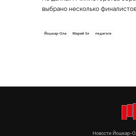
выбрано несколько финалистов
Йошкар-Ола
Марий Эл
педагоги
Новости Йошкар-Ол