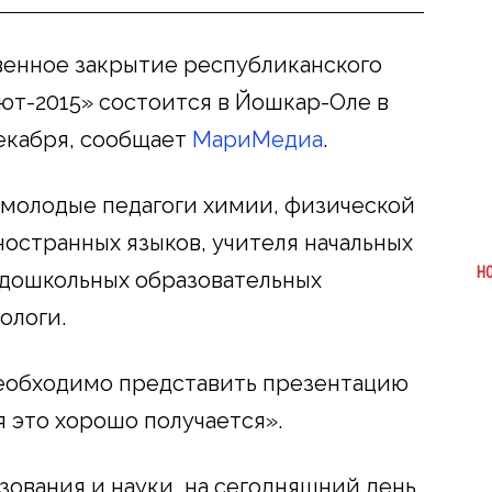
венное закрытие республиканского
ют-2015» состоится в Йошкар-Оле в
декабря, сообщает
МариМедиа
.
 молодые педагоги химии, физической
ностранных языков, учителя начальных
Н
и дошкольных образовательных
ологи.
необходимо представить презентацию
я это хорошо получается».
ования и науки, на сегодняшний день