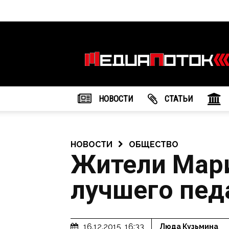
Информационное
агентство
"МедиаПоток"
НОВОСТИ
CТАТЬИ
НОВОСТИ
ОБЩЕСТВО
Жители Мари
лучшего пед
16.12.2015, 16:33
Люда Кузьмина