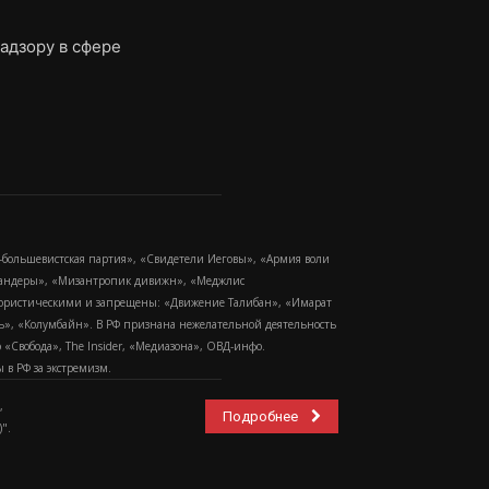
адзору в сфере
-большевистская партия», «Свидетели Иеговы», «Армия воли
 Бандеры», «Мизантропик дивижн», «Меджлис
еррористическими и запрещены: «Движение Талибан», «Имарат
еть», «Колумбайн». В РФ признана нежелательной деятельность
Свобода», The Insider, «Медиазона», ОВД-инфо.
в РФ за экстремизм.
,
Подробнее
".