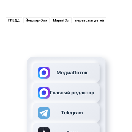
ГИБДД
Йошкар-Ола
Марий Эл
перевозки детей
МедиаПоток
Главный редактор
Telegram