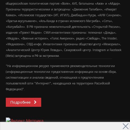
общероссийская политическая партия «Воля», АУЕ, батальоны «Азов» и «Айдар».
Признаны террористическими и запрещены: «Движение Талибан», «Имарат
Кавказ», «Исламское государство» (ИГ, ИГИЛ), Джебхад-ан-Нусра, «АУМ Синрике»,
«Братья-мусульмане», «Аль-Каида в странах исламского Магриба», «Сеть»,
«Колумбайн». В РФ признана нежелательной деятельность «Открытой России»,
издания «Проект Медиа». СМИ-иноагентами признаны: телеканал «Дождь»,
«Медуза», «Важные истории», «Голос Америки», радио «Свобода», The Insider,
«Медиазона», ОВД-инфо. Иноагентами признаны общество/центр «Мемориал»,
«Аналитический Центр Юрия Левады», Сахаровский центр. Instagram и Facebook
(Metа) запрещены в РФ за экстремизм.
"На информационном ресурсе применяются рекомендательные технологии
(информационные технологии предоставления информации на основе сбора,
систематизации и анализа сведений, относящихся к предпочтениям
пользователей сети "Интернет", находящихся на территории Российской
Федерации)".
Подробнее