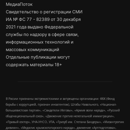
МедиаПоток
Свидетельство о регистрации СМИ
ИА № ФС 77 - 82389 от 30 декабря
2021 года выдано Федеральной
службы по надзору в сфере связи,
информационных технологий и
массовых коммуникаций
Отдельные публикации могут
содержать материалы 18+
В России признаны экстремистскими и запрещены организации: ФБК (Фонд
борьбы с коррупцией, признан иноагентом), Штабы Навального, «Национал-
большевистская партия», «Свидетели Иеговы», «Армия воли народа», «Русский
общенациональный союз», «Движение против нелегальной иммиграции»,
«Правый сектор», УНА-УНСО, УПА, «Тризуб им. Степана Бандеры», «Мизантропик
дивижн», «Меджлис крымскотатарского народа», движение «Артподготовка»,