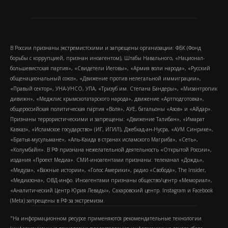
В России признаны экстремистскими и запрещены организации: ФБК (Фонд
борьбы с коррупцией, признан иноагентом), Штабы Навального, «Национал-
большевистская партия», «Свидетели Иеговы», «Армия воли народа», «Русский
общенациональный союз», «Движение против нелегальной иммиграции»,
«Правый сектор», УНА-УНСО, УПА, «Тризуб им. Степана Бандеры», «Мизантропик
дивижн», «Меджлис крымскотатарского народа», движение «Артподготовка»,
общероссийская политическая партия «Воля», АУЕ, батальоны «Азов» и «Айдар».
Признаны террористическими и запрещены: «Движение Талибан», «Имарат
Кавказ», «Исламское государство» (ИГ, ИГИЛ), Джебхад-ан-Нусра, «АУМ Синрике»,
«Братья-мусульмане», «Аль-Каида в странах исламского Магриба», «Сеть»,
«Колумбайн». В РФ признана нежелательной деятельность «Открытой России»,
издания «Проект Медиа». СМИ-иноагентами признаны: телеканал «Дождь»,
«Медуза», «Важные истории», «Голос Америки», радио «Свобода», The Insider,
«Медиазона», ОВД-инфо. Иноагентами признаны общество/центр «Мемориал»,
«Аналитический Центр Юрия Левады», Сахаровский центр. Instagram и Facebook
(Metа) запрещены в РФ за экстремизм.
"На информационном ресурсе применяются рекомендательные технологии