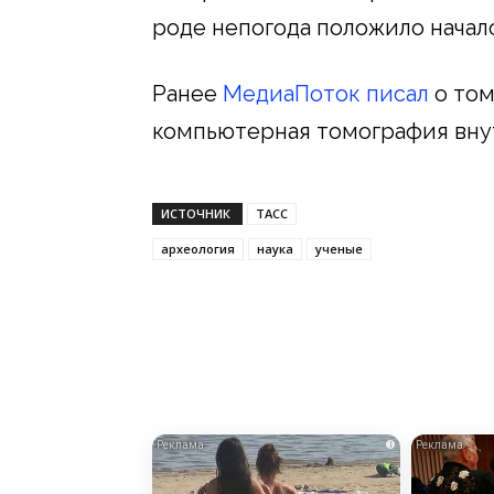
роде непогода положило начал
Ранее
МедиаПоток писал
о том
компьютерная томография внут
ИСТОЧНИК
ТАСС
археология
наука
ученые
i