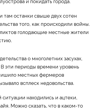
олуострова и покидать города.
и там останки свыше двух сотен
льства того, как происходили войны.
нфликтов голодающие местные жители
стию.
етельства о многолетних засухах,
 В эти периоды времени уровень
о лишило местных фермеров
ызывало всплеск недовольства.
й ситуации находились и ацтеки,
айя. Можно сказать, что в каком-то