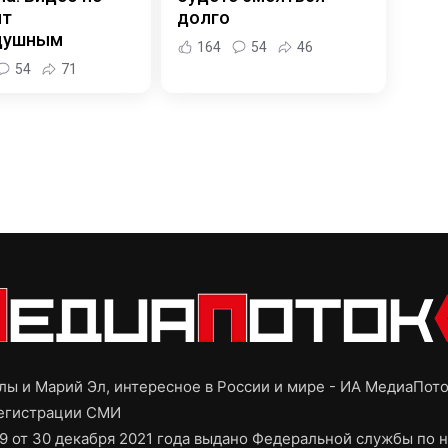
ит
долго
душным
164
54
46
54
71
ы и Марий Эл, интересное в России и мире - ИА МедиаПот
регистрации СМИ
9 от 30 декабря 2021 года выдано Федеральной службы по н