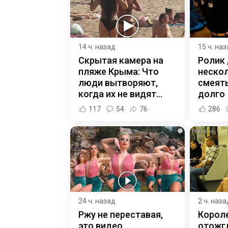
14 ч. назад
15 ч. на
Скрытая камера на
Ролик
пляже Крыма: Что
нескол
люди вытворяют,
смеять
когда их не видят...
долго
117
54
76
286
i
24 ч. назад
2 ч. наза
Ржу не переставая,
Корол
это видео
отожгл