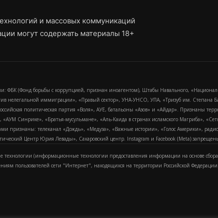
ехнологий и массовых коммуникаций
ции могут содержать материалы 18+
и: ФБК (Фонд борьбы с коррупцией, признан иноагентом), Штабы Навального, «Национал
тив нелегальной иммиграции», «Правый сектор», УНА-УНСО, УПА, «Тризуб им. Степана
российская политическая партия «Воля», АУЕ, батальоны «Азов» и «Айдар». Признаны т
сра, «АУМ Синрике», «Братья-мусульмане», «Аль-Каида в странах исламского Магриба», «С
и признаны: телеканал «Дождь», «Медуза», «Важные истории», «Голос Америки», радио «
еский Центр Юрия Левады», Сахаровский центр. Instagram и Facebook (Metа) запрещены 
 технологии (информационные технологии предоставления информации на основе сбора
ениям пользователей сети "Интернет", находящихся на территории Российской Федерации)