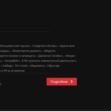
-большевистская партия», «Свидетели Иеговы», «Армия воли
 Бандеры», «Мизантропик дивижн», «Меджлис
еррористическими и запрещены: «Движение Талибан», «Имарат
еть», «Колумбайн». В РФ признана нежелательной деятельность
Свобода», The Insider, «Медиазона», ОВД-инфо.
в РФ за экстремизм.
,
Подробнее
".