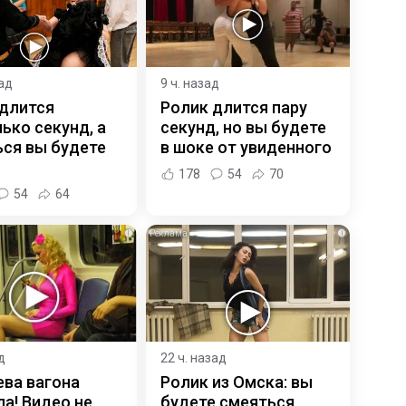
зад
9 ч. назад
 длится
Ролик длится пару
ько секунд, а
секунд, но вы будете
ся вы будете
в шоке от увиденного
178
54
70
54
64
i
i
д
22 ч. назад
ева вагона
Ролик из Омска: вы
а! Видео не
будете смеяться