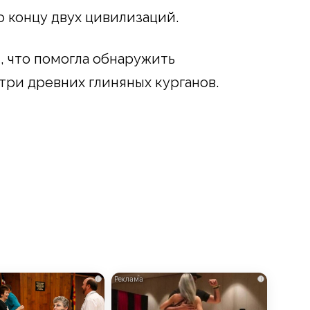
о концу двух цивилизаций.
, что помогла обнаружить
ри древних глиняных курганов.
i
i