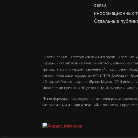
связи,
информационных т
Отдельные публика
В России признаны экстремистскими и запрещены организаци
народа», «Русский общенациональный союз», «Движение про
крымскотатарского народа», движение «Артподготовка», обще
Кавказ», «Исламское государство» (ИГ, ИГИЛ), Джебхад-ан-Ну
«Открытой России», издания «Проект Медиа». СМИ-иноагентам
Иноагентами признаны общество/центр «Мемориал», «Аналитич
"На информационном ресурсе применяются рекомендательные
систематизации и анализа сведений, относящихся к предпочт