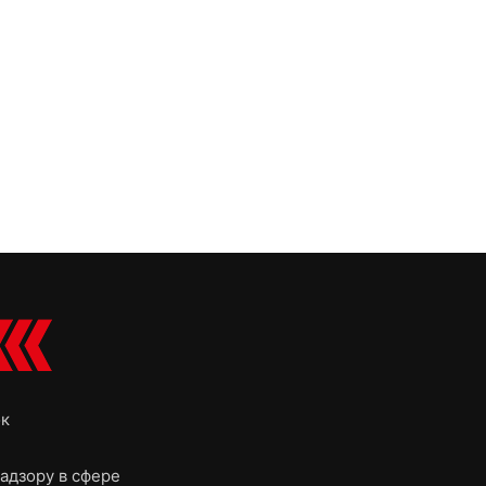
ок
адзору в сфере