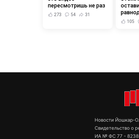
пересмотришь не раз
остав
равно
273
54
31
105
Новости Йошкар-Ол
Свидетельство о 
ИА № ФС 77 - 8238