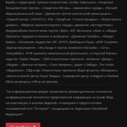
борьбы с коррупцией, признан иноагентом), Штабы Навального, «Национал-
большевистская партия», «Свидетели Иеговы», «Армия воли народа», «Русский
общенациональный союз», «Движение против нелегальной иммиграции»,
«Правый сектор», УНА-УНСО, УПА, «Тризуб им. Степана Бандеры», «Мизантропик
дивижн», «Меджлис крымскотатарского народа», движение «Артподготовка»,
общероссийская политическая партия «Воля», АУЕ, батальоны «Азов» и «Айдар».
Признаны террористическими и запрещены: «Движение Талибан», «Имарат
Кавказ», «Исламское государство» (ИГ, ИГИЛ), Джебхад-ан-Нусра, «АУМ Синрике»,
«Братья-мусульмане», «Аль-Каида в странах исламского Магриба», «Сеть»,
«Колумбайн». В РФ признана нежелательной деятельность «Открытой России»,
издания «Проект Медиа». СМИ-иноагентами признаны: телеканал «Дождь»,
«Медуза», «Важные истории», «Голос Америки», радио «Свобода», The Insider,
«Медиазона», ОВД-инфо. Иноагентами признаны общество/центр «Мемориал»,
«Аналитический Центр Юрия Левады», Сахаровский центр. Instagram и Facebook
(Metа) запрещены в РФ за экстремизм.
"На информационном ресурсе применяются рекомендательные технологии
(информационные технологии предоставления информации на основе сбора,
систематизации и анализа сведений, относящихся к предпочтениям
пользователей сети "Интернет", находящихся на территории Российской
Федерации)".