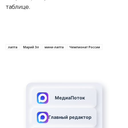
таблице.
лапта
Марий Эл
мини-лапта
Чемпионат России
МедиаПоток
Главный редактор