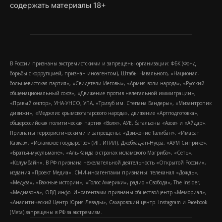
содержать материалы 18+
В России признаны экстремистскими и запрещены организации: ФБК (Фонд
борьбы с коррупцией, признан иноагентом), Штабы Навального, «Национал-
большевистская партия», «Свидетели Иеговы», «Армия воли народа», «Русский
общенациональный союз», «Движение против нелегальной иммиграции»,
«Правый сектор», УНА-УНСО, УПА, «Тризуб им. Степана Бандеры», «Мизантропик
дивижн», «Меджлис крымскотатарского народа», движение «Артподготовка»,
общероссийская политическая партия «Воля», АУЕ, батальоны «Азов» и «Айдар».
Признаны террористическими и запрещены: «Движение Талибан», «Имарат
Кавказ», «Исламское государство» (ИГ, ИГИЛ), Джебхад-ан-Нусра, «АУМ Синрике»,
«Братья-мусульмане», «Аль-Каида в странах исламского Магриба», «Сеть»,
«Колумбайн». В РФ признана нежелательной деятельность «Открытой России»,
издания «Проект Медиа». СМИ-иноагентами признаны: телеканал «Дождь»,
«Медуза», «Важные истории», «Голос Америки», радио «Свобода», The Insider,
«Медиазона», ОВД-инфо. Иноагентами признаны общество/центр «Мемориал»,
«Аналитический Центр Юрия Левады», Сахаровский центр. Instagram и Facebook
(Metа) запрещены в РФ за экстремизм.