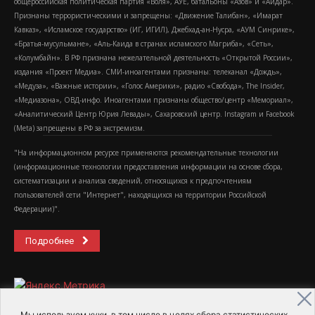
общероссийская политическая партия «Воля», АУЕ, батальоны «Азов» и «Айдар».
Признаны террористическими и запрещены: «Движение Талибан», «Имарат
Кавказ», «Исламское государство» (ИГ, ИГИЛ), Джебхад-ан-Нусра, «АУМ Синрике»,
«Братья-мусульмане», «Аль-Каида в странах исламского Магриба», «Сеть»,
«Колумбайн». В РФ признана нежелательной деятельность «Открытой России»,
издания «Проект Медиа». СМИ-иноагентами признаны: телеканал «Дождь»,
«Медуза», «Важные истории», «Голос Америки», радио «Свобода», The Insider,
«Медиазона», ОВД-инфо. Иноагентами признаны общество/центр «Мемориал»,
«Аналитический Центр Юрия Левады», Сахаровский центр. Instagram и Facebook
(Metа) запрещены в РФ за экстремизм.
"На информационном ресурсе применяются рекомендательные технологии
(информационные технологии предоставления информации на основе сбора,
систематизации и анализа сведений, относящихся к предпочтениям
пользователей сети "Интернет", находящихся на территории Российской
Федерации)".
Подробнее
Мы используем куки, в том числе в целях сбора статистических