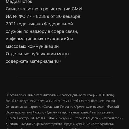
МедиаПоток
Свидетельство о регистрации СМИ
ИА № ФС 77 - 82389 от 30 декабря
2021 года выдано Федеральной
службы по надзору в сфере связи,
информационных технологий и
массовых коммуникаций
Отдельные публикации могут
содержать материалы 18+
В России признаны экстремистскими и запрещены организации: ФБК (Фонд
борьбы с коррупцией, признан иноагентом), Штабы Навального, «Национал-
большевистская партия», «Свидетели Иеговы», «Армия воли народа», «Русский
общенациональный союз», «Движение против нелегальной иммиграции»,
«Правый сектор», УНА-УНСО, УПА, «Тризуб им. Степана Бандеры», «Мизантропик
дивижн», «Меджлис крымскотатарского народа», движение «Артподготовка»,