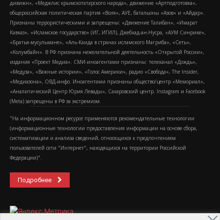
дивижн», «Меджлис крымскотатарского народа», движение «Артподготовка»,
общероссийская политическая партия «Воля», АУЕ, батальоны «Азов» и «Айдар».
Признаны террористическими и запрещены: «Движение Талибан», «Имарат
Кавказ», «Исламское государство» (ИГ, ИГИЛ), Джебхад-ан-Нусра, «АУМ Синрике»,
«Братья-мусульмане», «Аль-Каида в странах исламского Магриба», «Сеть»,
«Колумбайн». В РФ признана нежелательной деятельность «Открытой России»,
издания «Проект Медиа». СМИ-иноагентами признаны: телеканал «Дождь»,
«Медуза», «Важные истории», «Голос Америки», радио «Свобода», The Insider,
«Медиазона», ОВД-инфо. Иноагентами признаны общество/центр «Мемориал»,
«Аналитический Центр Юрия Левады», Сахаровский центр. Instagram и Facebook
(Metа) запрещены в РФ за экстремизм.
"На информационном ресурсе применяются рекомендательные технологии
(информационные технологии предоставления информации на основе сбора,
систематизации и анализа сведений, относящихся к предпочтениям
пользователей сети "Интернет", находящихся на территории Российской
Федерации)".
Подробнее