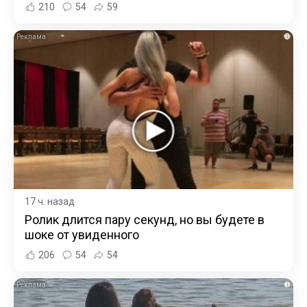
210
54
59
i
17 ч. назад
Ролик длится пару секунд, но вы будете в
шоке от увиденного
206
54
54
i