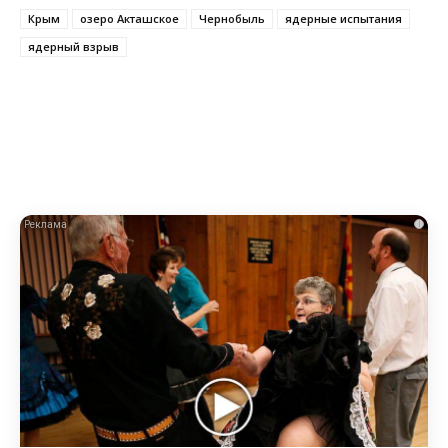
Крым
озеро Акташское
Чернобыль
ядерные испытания
ядерный взрыв
i