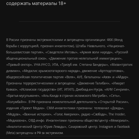
содержать материалы 18+
В России признаны экстремистскими и запрещены организации: ФБК (Фонд
борьбы с коррупцией, признан иноагентом), Штабы Навального, «Национал-
большевистская партия», «Свидетели Иеговы», «Армия воли народа», «Русский
общенациональный союз», «Движение против нелегальной иммиграции»,
«Правый сектор», УНА-УНСО, УПА, «Тризуб им. Степана Бандеры», «Мизантропик
дивижн», «Меджлис крымскотатарского народа», движение «Артподготовка»,
общероссийская политическая партия «Воля», АУЕ, батальоны «Азов» и «Айдар».
Признаны террористическими и запрещены: «Движение Талибан», «Имарат
Кавказ», «Исламское государство» (ИГ, ИГИЛ), Джебхад-ан-Нусра, «АУМ Синрике»,
«Братья-мусульмане», «Аль-Каида в странах исламского Магриба», «Сеть»,
«Колумбайн». В РФ признана нежелательной деятельность «Открытой России»,
издания «Проект Медиа». СМИ-иноагентами признаны: телеканал «Дождь»,
«Медуза», «Важные истории», «Голос Америки», радио «Свобода», The Insider,
«Медиазона», ОВД-инфо. Иноагентами признаны общество/центр «Мемориал»,
«Аналитический Центр Юрия Левады», Сахаровский центр. Instagram и Facebook
(Metа) запрещены в РФ за экстремизм.