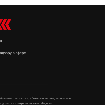
ок
адзору в сфере
-большевистская партия», «Свидетели Иеговы», «Армия воли
 Бандеры», «Мизантропик дивижн», «Меджлис