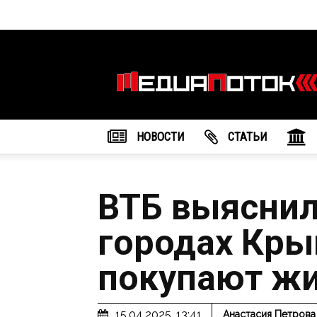
Информационное
агентство
"МедиаПоток"
НОВОСТИ
CТАТЬИ
ВТБ выяснил,
городах Кры
покупают жи
15.04.2025, 13:41
Анастасия Петрова