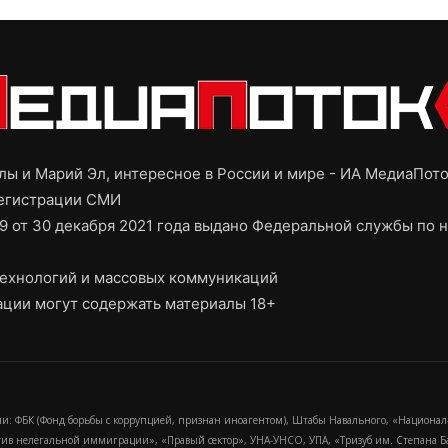
ы и Марий Эл, интересное в России и мире - ИА МедиаПот
регистрации СМИ
9 от 30 декабря 2021 года выдано Федеральной службы по н
ехнологий и массовых коммуникаций
ции могут содержать материалы 18+
и: ФБК (Фонд борьбы с коррупцией, признан иноагентом), Штабы Навального, «Национал
тив нелегальной иммиграции», «Правый сектор», УНА-УНСО, УПА, «Тризуб им. Степана